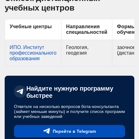
учебных центров
Учебные центры
Направления
Формы
специальностей
обучени
ИПО. Институт
Геология,
заочное
профессионального
геодезия
(дистанц
образования
Найдите нужную программу
быстрее
Ответьте на несколько вопросов бота-консультанта
(займет меньше минуты) и получите список программ
или учебных заведений
Перейти в Telegram