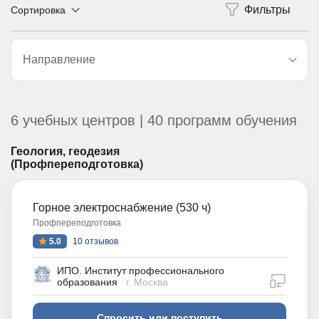
Сортировка
Направление
6 учебных центров | 40 программ обучения
Геология, геодезия
(Профпереподготовка)
Горное электроснабжение (530 ч)
Профпереподготовка
5.0
10 отзывов
ИПО. Институт профессионального
дистан
образования
г. Москва
Спросить или поступить