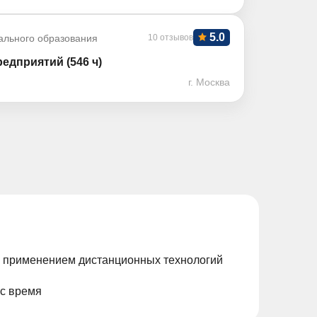
5.0
ального образования
10 отзывов
едприятий (546 ч)
г. Москва
с применением дистанционных технологий
ас время