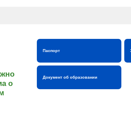
Паспорт
ожно
Документ об образовании
а о
м