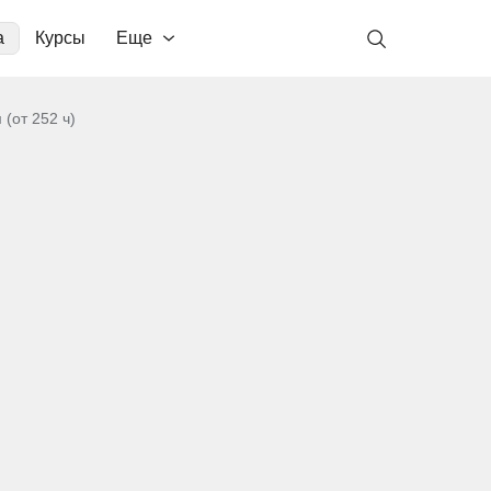
а
Курсы
Еще
(от 252 ч)