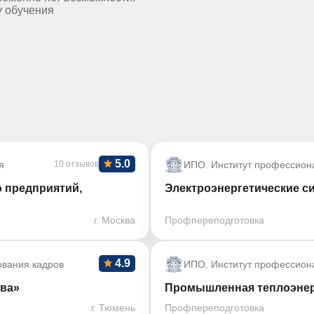
у обучения
5.0
я
10 отзывов
ИПО. Институт профессион
 предприятий,
Электроэнергетические си
г. Москва
Профпереподготовка
4.9
ования кадров
ИПО. Институт профессион
тва»
Промышленная теплоэнерг
г. Тюмень
Профпереподготовка