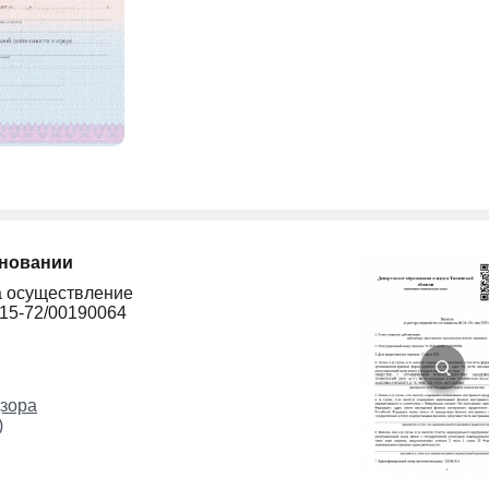
сновании
а осуществление
215-72/00190064
зора
)