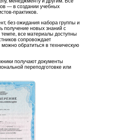
лу, менеджменту и другим. Все
тов — в создании учебных
стов-практиков.
нт, без ожидания набора группы и
ь получение новых знаний с
м темпе, все материалы доступны
астников сопровождает
 можно обратиться в техническую
скники получают документы
иональной переподготовке или