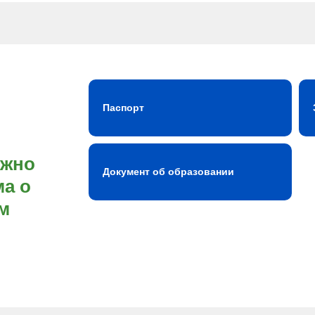
Паспорт
ожно
Документ об образовании
а о
м