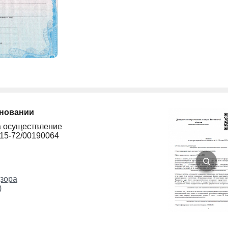
сновании
а осуществление
215-72/00190064
зора
)