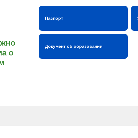
Паспорт
ожно
Документ об образовании
а о
м