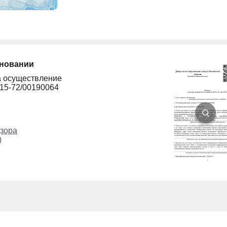
сновании
а осуществление
215-72/00190064
зора
)