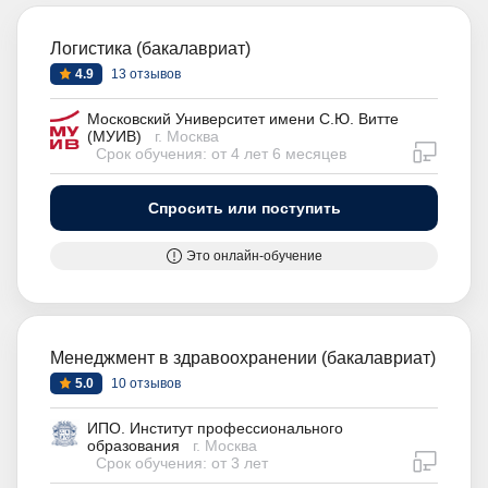
Логистика (бакалавриат)
4.9
13 отзывов
Московский Университет имени С.Ю. Витте
(МУИВ)
г. Москва
дистан
Срок обучения: от 4 лет 6 месяцев
Спросить или поступить
Это онлайн-обучение
Менеджмент в здравоохранении (бакалавриат)
5.0
10 отзывов
ИПО. Институт профессионального
образования
г. Москва
дистан
Срок обучения: от 3 лет