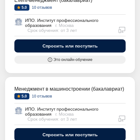
Event-менеджмент (бакалавриат)
5.0
10 отзывов
ИПО. Институт профессионального
образования
г. Москва
дистан
Срок обучения: от 3 лет
Спросить или поступить
Это онлайн-обучение
Менеджмент в машиностроении (бакалавриат)
5.0
10 отзывов
ИПО. Институт профессионального
образования
г. Москва
дистан
Срок обучения: от 3 лет
Спросить или поступить