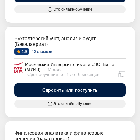
Это онлайн-обучение
Бухгалтерский учет, анализ и аудит
(Бакалавриат)
4.9
13 отзывов
Московский Университет имени С.Ю. Витте
(МУИВ)
г. Москва
дистан
Срок обучения: от 4 лет 6 месяцев
Спросить или поступить
Это онлайн-обучение
Финансовая аналитика и финансовые
решения (бакалавриат)