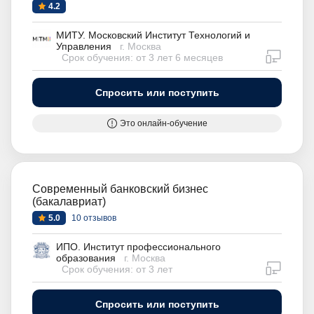
4.2
МИТУ. Московский Институт Технологий и
Управления
г. Москва
дистан
Срок обучения: от 3 лет 6 месяцев
Спросить или поступить
Это онлайн-обучение
Современный банковский бизнес
(бакалавриат)
5.0
10 отзывов
ИПО. Институт профессионального
образования
г. Москва
дистан
Срок обучения: от 3 лет
Спросить или поступить