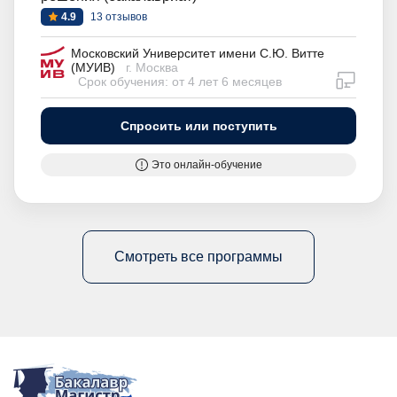
4.9
13 отзывов
Московский Университет имени С.Ю. Витте
(МУИВ)
г. Москва
дистан
Срок обучения: от 4 лет 6 месяцев
Спросить или поступить
Это онлайн-обучение
Смотреть все программы