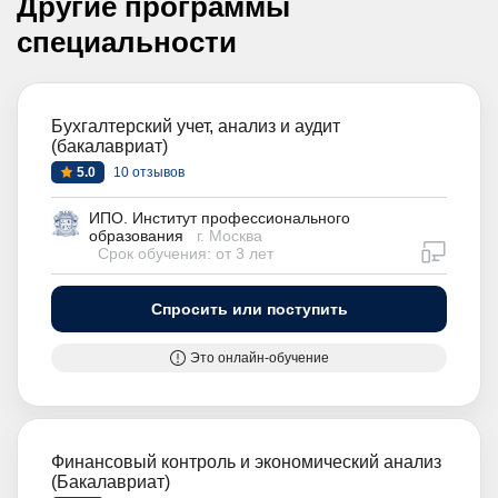
Другие программы
специальности
Бухгалтерский учет, анализ и аудит
(бакалавриат)
5.0
10 отзывов
ИПО. Институт профессионального
образования
г. Москва
дистан
Срок обучения: от 3 лет
Спросить или поступить
Это онлайн-обучение
Финансовый контроль и экономический анализ
(Бакалавриат)