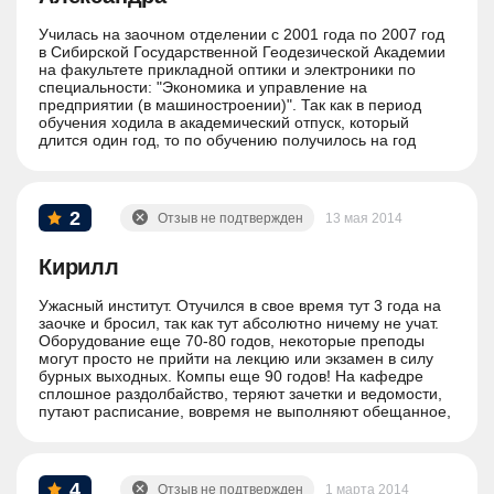
Училась на заочном отделении с 2001 года по 2007 год
в Сибирской Государственной Геодезической Академии
на факультете прикладной оптики и электроники по
специальности: "Экономика и управление на
предприятии (в машиностроении)". Так как в период
обучения ходила в академический отпуск, который
длится один год, то по обучению получилось на год
больше. Мне всё понравилось, заочная форма дала
возможность ездить в вуз лишь два раза в год по месяцу.
2
Отзыв не подтвержден
13 мая 2014
Кирилл
Ужасный институт. Отучился в свое время тут 3 года на
заочке и бросил, так как тут абсолютно ничему не учат.
Оборудование еще 70-80 годов, некоторые преподы
могут просто не прийти на лекцию или экзамен в силу
бурных выходных. Компы еще 90 годов! На кафедре
сплошное раздолбайство, теряют зачетки и ведомости,
путают расписание, вовремя не выполняют обещанное,
грубят и хамят, хотя в начале осени и при поступлении
все шелковые. Поступайте в этот институт только если
вашей целью является не получение знаний, а
получение корочки, за которую вы отдадите 150-200 тыс.
4
Отзыв не подтвержден
1 марта 2014