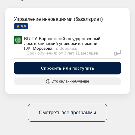
Управление инновациями (бакалвриат)
4.4
ВГЛТУ. Воронежский государственный
лесотехнический университет имени
Г.Ф. Морозова
г. Воронеж
дистан
Срок обучения: от 3 лет 11 месяцев
Спросить или поступить
Это онлайн-обучение
Смотреть все программы