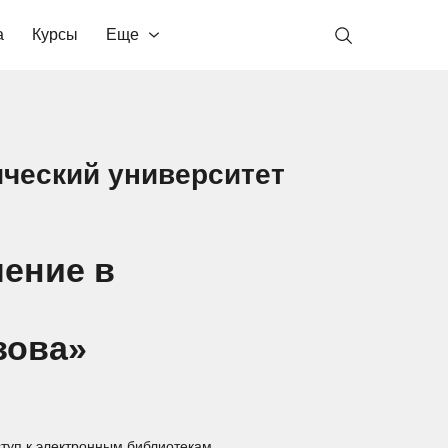
а
Курсы
Еще
ческий университет
ение в
зова»
туп к электронным библиотекам