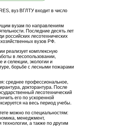
RES, вуз ВГЛТУ входит в число
дущим вузам по направлениям
ятельности. Последние десять лет
ди российских лесотехнических
охозяйственных вузов РФ.
сии реализует комплексную
аботы в лесопользовании,
 и селекции, экологии и
туре, борьбе с лесными пожарами
ия: среднее профессиональное,
пирантура, докторантура. После
осударственный лесотехнический
ончить его по ускоренной
ксируется на весь период учебы.
тете можно по специальностям:
номика, менеджмент,
технологии, а также по другим