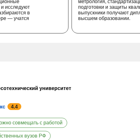
ационные
метрология, стандартизац
 и исследуют
подготовки и защиты ква
азбираются в
выпускники получают дипл
ере — учатся
высшем образовании.
есотехнический университет
кс
4.4
ожно совмещать с работой
йственных вузов РФ