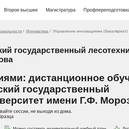
Второе высшее
Магистратура
Профпереподготовк
циальности
Инноватика
Управление инновациями (бакалвриат)
кий государственный лесотехни
ова
иями: дистанционное обуч
кий государственный
верситет имени Г.Ф. Моро
вайте сессии, не выходя из дома.
бразца
Можно составить индивидуальный учебный план
Дос