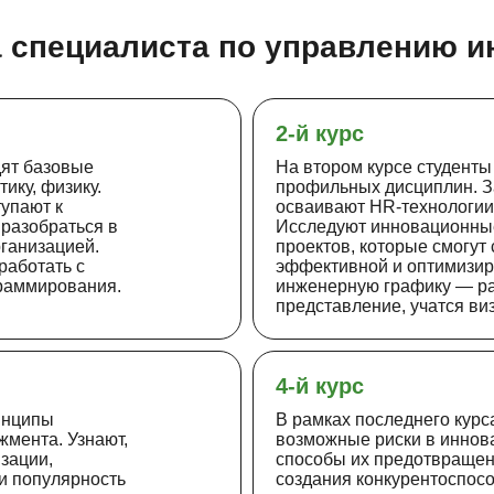
а специалиста по управлению 
2-й курс
дят базовые
На втором курсе студенты
ику, физику.
профильных дисциплин. 
упают к
осваивают HR-технологии 
 разобраться в
Исследуют инновационные
ганизацией.
проектов, которые смогут
работать с
эффективной и оптимизир
раммирования.
инженерную графику — р
представление, учатся ви
4-й курс
инципы
В рамках последнего курс
мента. Узнают,
возможные риски в иннов
зации,
способы их предотвращен
и популярность
создания конкурентоспос