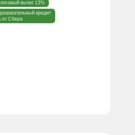
логовый вычет 13%
разовательный кредит
 от Сбера