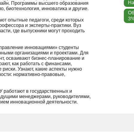
На
онлайн. Программы высшего образования
о, биотехнология, инноватика и другие.
Об
3%
ют опытные педагоги, среди которых
профессора и эксперты-практики. Вуз
асти, где выпускники могут проходить
правление инновациями» студенты
нными организациями и проектами. Для
нт, осваивают бизнес-планирование и
ают, как работать с финансами,
риски. Узнают, какие аспекты нужно
ности: нормативно-правовые,
У работают в государственных и
ведущими менеджерами, руководителями,
тием инновационной деятельности.