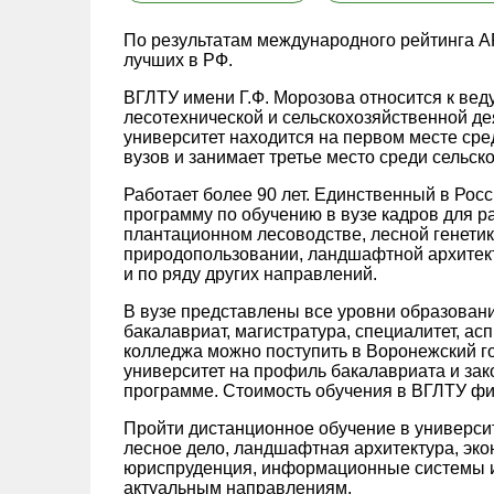
По результатам международного рейтинга A
лучших в РФ.
ВГЛТУ имени Г.Ф. Морозова относится к ве
лесотехнической и сельскохозяйственной де
университет находится на первом месте сре
вузов и занимает третье место среди сельск
Работает более 90 лет. Единственный в Рос
программу по обучению в вузе кадров для р
плантационном лесоводстве, лесной генетике
природопользовании, ландшафтной архитек
и по ряду других направлений.
В вузе представлены все уровни образован
бакалавриат, магистратура, специалитет, ас
колледжа можно поступить в Воронежский г
университет на профиль бакалавриата и зак
программе. Стоимость обучения в ВГЛТУ фи
Пройти дистанционное обучение в универси
лесное дело, ландшафтная архитектура, эко
юриспруденция, информационные системы и 
актуальным направлениям.