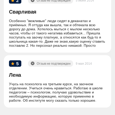
2
Отзыв не подтвержден
5 июня 2014
Сварливая
Особенно "вежливые" люди сидят в деканатах и
приёмных. Я оттуда как вышла, так и обтекала всю
дорогу до дома. Хотелось мыться с мылом несколько
часов, чтобы от такого негатива избавиться... Пришла
поступать на заочку платную, а относятся как буд-то я
школьница какая-то. Даже не знаю,какую оценку ставить
поставлю 2. Но персонал реально никакой. Просто
быдло.
5
Отзыв не подтвержден
9 мая 2014
Лена
Учусь на психолога на третьем курсе, на заочном
отделении. Учиться очень нравиться. Работаю в школе
педагогом – психологом, получаю удовольствие и
необходимую информацию, которую применяю в
работе. Об институте могу сказать только хорошее.