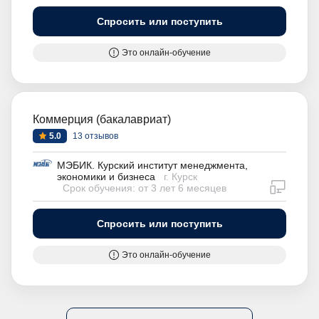
Спросить или поступить
Это онлайн-обучение
Коммерция (бакалавриат)
5.0
13 отзывов
МЭБИК. Курский институт менеджмента,
экономики и бизнеса
г. Курск
дистан
Срок обучения: от 3 лет 6 месяцев
Спросить или поступить
Это онлайн-обучение