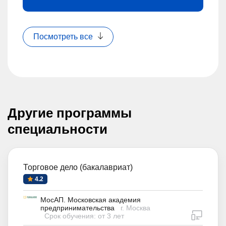
Посмотреть все
Другие программы
специальности
Торговое дело (бакалавриат)
4.2
МосАП. Московская академия
предпринимательства
г. Москва
дистан
Срок обучения: от 3 лет