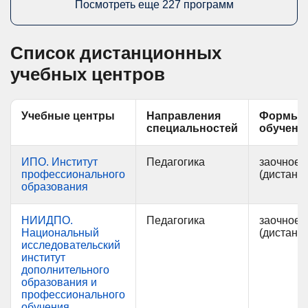
Посмотреть еще 227 программ
Список дистанционных
учебных центров
Учебные центры
Направления
Формы
специальностей
обучени
ИПО. Институт
Педагогика
заочное
профессионального
(дистанц
образования
НИИДПО.
Педагогика
заочное
Национальный
(дистанц
исследовательский
институт
дополнительного
образования и
профессионального
обучения