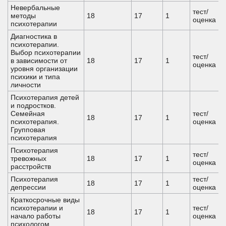
Невербальные
тест/
методы
18
17
1
оценка
психотерапии
Диагностика в
психотерапии.
Выбор психотерапии
тест/
в зависимости от
18
17
1
оценка
уровня организации
психики и типа
личности
Психотерапия детей
и подростков.
Семейная
тест/
18
17
1
психотерапия.
оценка
Групповая
психотерапия
Психотерапия
тест/
тревожных
18
17
1
оценка
расстройств
Психотерапия
тест/
18
17
1
депрессии
оценка
Краткосрочные виды
психотерапии и
тест/
18
17
1
начало работы
оценка
психологом