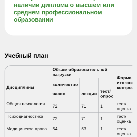
наличии диплома о высшем или
среднем профессиональном
образовании
Учебный план
Объем образовательной
нагрузки
Форма
итоговог
количество
Дисциплины
контроля
тест
/
часов
лекции
опрос
Общая психология
тест/
72
71
1
оценка
Психодиагностика
тест/
72
71
1
оценка
Медицинское право
54
53
1
тест/
оценка