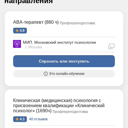
направления
ABA-терапевт (860 ч)
Профпереподготовка
4.9
МИП. Московский институт психологии
дистан
г. Москва
Спросить или поступить
Это онлайн-обучение
Клиническая (медицинская) психология с
присвоением квалификации «Клинический
психолог» (1690ч)
Профпереподготовка
4.3
40 отзывов