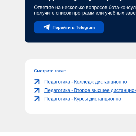
Ответьте на несколько вопросов бота-консул
получите список программ или учебных зав
Перейти в Telegram
Смотрите также
Педагогика - Колледж дистанционно
Педагогика - Второе высшее дистанцио
Педагогика - Курсы дистанционно