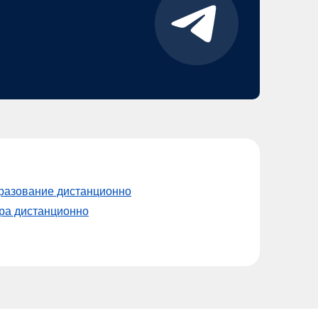
разование дистанционно
ура дистанционно