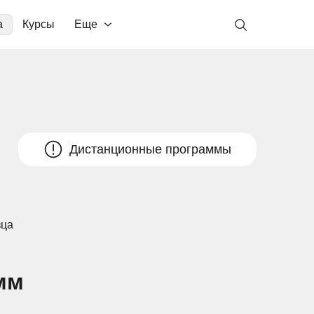
а
Курсы
Еще
Дистанционные программы
зца
мм