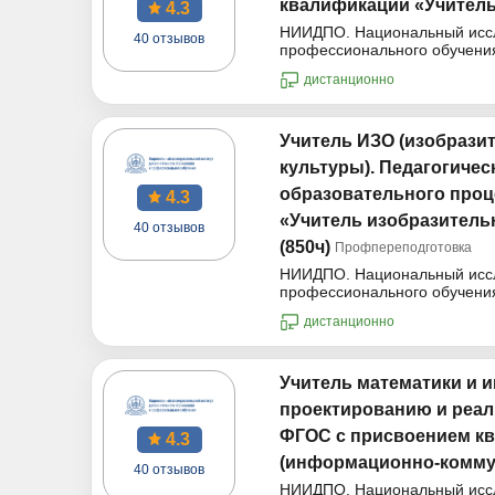
квалификации «Учитель 
4.3
НИИДПО. Национальный иссле
40 отзывов
профессионального обучени
дистанционно
Учитель ИЗО (изобрази
культуры). Педагогиче
образовательного проц
4.3
«Учитель изобразитель
40 отзывов
(850ч)
Профпереподготовка
НИИДПО. Национальный иссле
профессионального обучени
дистанционно
Учитель математики и 
проектированию и реал
ФГОС с присвоением кв
4.3
(информационно-коммун
40 отзывов
НИИДПО. Национальный иссле