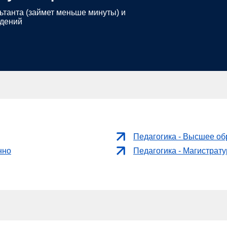
ьтанта (займет меньше минуты) и
едений
Педагогика - Высшее об
нно
Педагогика - Магистрат