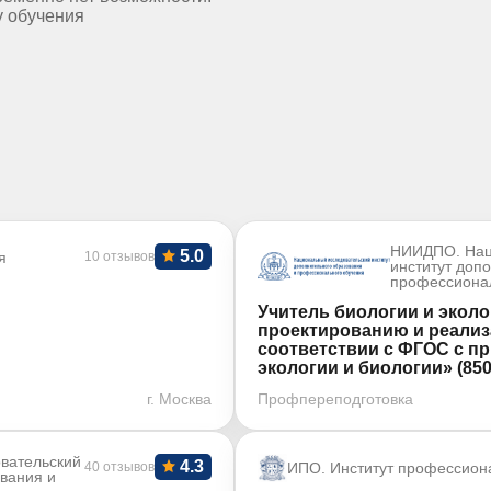
у обучения
НИИДПО. Нац
5.0
я
10 отзывов
институт доп
профессиона
Учитель биологии и эколо
проектированию и реализ
соответствии с ФГОС с п
экологии и биологии» (850
г. Москва
Профпереподготовка
вательский
4.3
40 отзывов
ИПО. Институт профессион
ования и