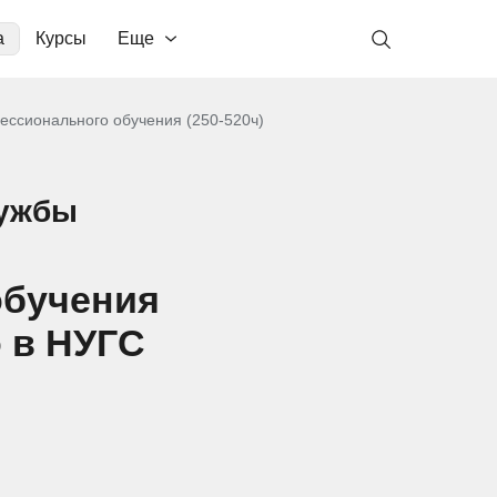
а
Курсы
Еще
ессионального обучения (250-520ч)
лужбы
обучения
о в НУГС