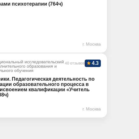
ами психотерапии (764ч)
г. Москва
иональный исследовательский
4.3
40 отзывов
олнительного образования и
льного обучения
ики. Педагогическая деятельность по
ации образовательного процесса в
рисвоением квалификации «Учитель
08ч)
г. Москва