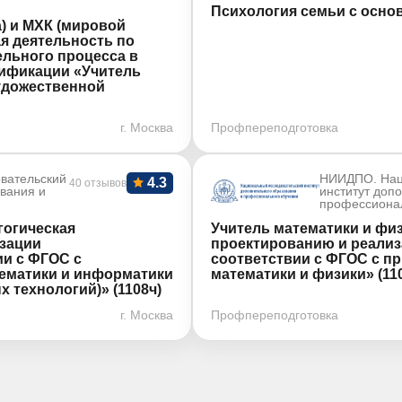
Психология семьи с основ
) и МХК (мировой
я деятельность по
льного процесса в
лификации «Учитель
удожественной
г. Москва
Профпереподготовка
вательский
НИИДПО. Нац
4.3
40 отзывов
ования и
институт доп
профессиона
гогическая
Учитель математики и физ
изации
проектированию и реализ
ии с ФГОС с
соответствии с ФГОС с п
ематики и информатики
математики и физики» (11
технологий)» (1108ч)
г. Москва
Профпереподготовка