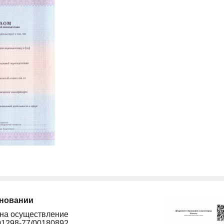
сновании
 на осуществление
01298-77/00180892