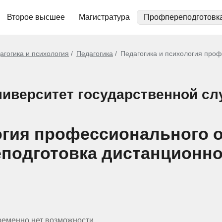
Второе высшее
Магистратура
Профпереподготовк
агогика и психология
Педагогика
Педагогика и психология проф
иверситет государственной с
огия профессионального 
реподготовка дистанционн
ременно нет возможности.