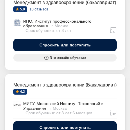
Менеджмент в здравоохранении (бакалавриат)
5.0
10 отзывов
ИПО. Институт профессионального
образования
г. Москва
дистан
Срок обучения: от 3 лет
Спросить или поступить
Это онлайн-обучение
Менеджмент в здравоохранении (Бакалавриат)
4.2
МИТУ. Московский Институт Технологий и
Управления
г. Москва
дистан
Срок обучения: от 3 лет 6 месяцев
Спросить или поступить