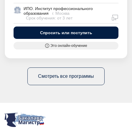
ИПО. Институт профессионального
образования
г. Москва
дистан
Срок обучения: от 3 лет
Спросить или поступить
Это онлайн-обучение
Смотреть все программы