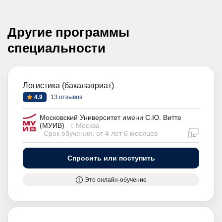
Другие программы
специальности
Логистика (бакалавриат)
4.9
13 отзывов
Московский Университет имени С.Ю. Витте
(МУИВ)
г. Москва
дистан
Срок обучения: от 4 лет 6 месяцев
Спросить или поступить
Это онлайн-обучение