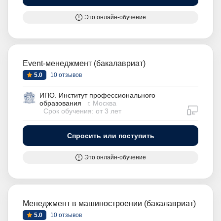
Это онлайн-обучение
Event-менеджмент (бакалавриат)
5.0
10 отзывов
ИПО. Институт профессионального
образования
г. Москва
дистан
Срок обучения: от 3 лет
Спросить или поступить
Это онлайн-обучение
Менеджмент в машиностроении (бакалавриат)
5.0
10 отзывов