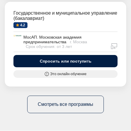
Государственное и муниципальное управление
(бакалавриат)
4.2
МосАП. Московская академия
предпринимательства
г. Москва
дистан
Срок обучения: от 3 лет
Спросить или поступить
Это онлайн-обучение
Смотреть все программы