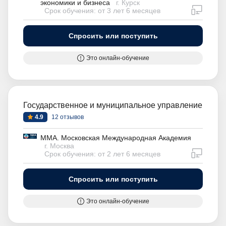
экономики и бизнеса
г. Курск
дистан
Срок обучения: от 3 лет 6 месяцев
Спросить или поступить
Это онлайн-обучение
Государственное и муниципальное управление
4.9
12 отзывов
ММА. Московская Международная Академия
г. Москва
дистан
Срок обучения: от 2 лет 6 месяцев
Спросить или поступить
Это онлайн-обучение