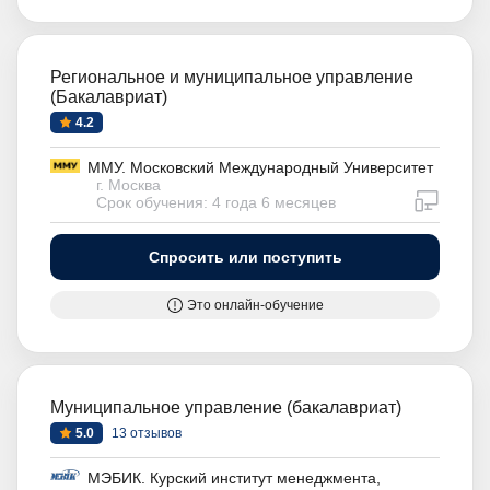
Региональное и муниципальное управление
(Бакалавриат)
4.2
ММУ. Московский Международный Университет
г. Москва
дистан
Срок обучения: 4 года 6 месяцев
Спросить или поступить
Это онлайн-обучение
Муниципальное управление (бакалавриат)
5.0
13 отзывов
МЭБИК. Курский институт менеджмента,