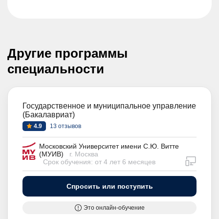
Другие программы
специальности
Государственное и муниципальное управление
(Бакалавриат)
4.9
13 отзывов
Московский Университет имени С.Ю. Витте
(МУИВ)
г. Москва
дистан
Срок обучения: от 4 лет 6 месяцев
Спросить или поступить
Это онлайн-обучение