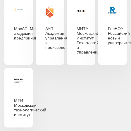
МосАП. Московская
АУП.
МИТУ.
РосНОУ —
академия
Академия
Московский
Российский
предпринимательства
управления
Институт
новый
и
Технологий
университе
производства
и
Управления
МТИ.
Московский
технологический
институт