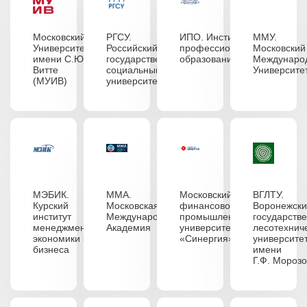
Московский
РГСУ.
ИПО. Институт
ММУ.
Университет
Российский
профессионального
Московский
имени С.Ю.
государственный
образования
Междунаро
Витте
социальный
Университе
(МУИВ)
университет
МЭБИК.
ММА.
Московский
ВГЛТУ.
Курский
Московская
финансово-
Воронежск
институт
Международная
промышленный
государств
менеджмента,
Академия
университет
лесотехнич
экономики и
«Синергия»
университе
бизнеса
имени
Г.Ф. Мороз