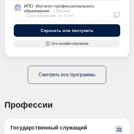
ИПО. Институт профессионального
образования
г. Москва
дистан
Срок обучения: от 3 лет
Спросить или поступить
Это онлайн-обучение
Смотреть все программы
Профессии
Государственный служащий