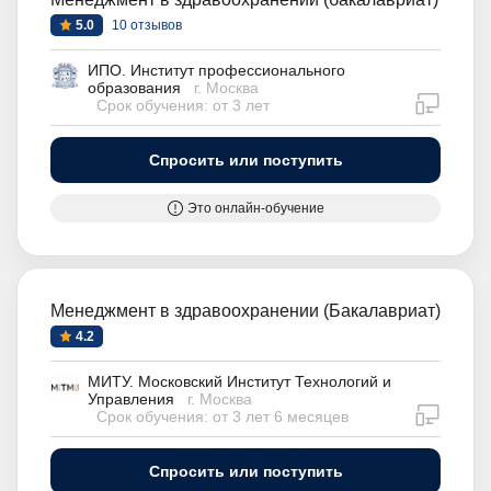
5.0
10 отзывов
ИПО. Институт профессионального
образования
г. Москва
дистан
Срок обучения: от 3 лет
Спросить или поступить
Это онлайн-обучение
Менеджмент в здравоохранении (Бакалавриат)
4.2
МИТУ. Московский Институт Технологий и
Управления
г. Москва
дистан
Срок обучения: от 3 лет 6 месяцев
Спросить или поступить