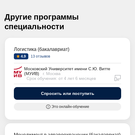
Другие программы
специальности
Логистика (бакалавриат)
4.9
13 отзывов
Московский Университет имени С.Ю. Витте
(МУИВ)
г. Москва
дистан
Срок обучения: от 4 лет 6 месяцев
Спросить или поступить
Это онлайн-обучение
Менеджмент в здравоохранении (бакалавриат)