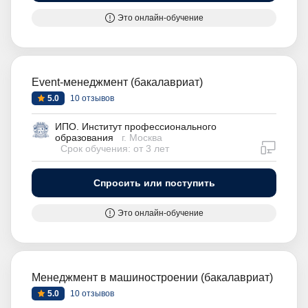
Это онлайн-обучение
Event-менеджмент (бакалавриат)
5.0
10 отзывов
ИПО. Институт профессионального
образования
г. Москва
дистан
Срок обучения: от 3 лет
Спросить или поступить
Это онлайн-обучение
Менеджмент в машиностроении (бакалавриат)
5.0
10 отзывов