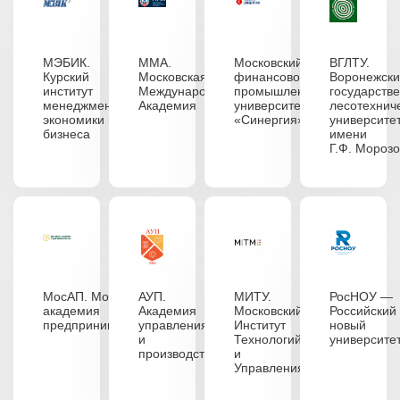
МЭБИК.
ММА.
Московский
ВГЛТУ.
Курский
Московская
финансово-
Воронежск
институт
Международная
промышленный
государств
менеджмента,
Академия
университет
лесотехнич
экономики и
«Синергия»
университе
бизнеса
имени
Г.Ф. Мороз
МосАП. Московская
АУП.
МИТУ.
РосНОУ —
академия
Академия
Московский
Российский
предпринимательства
управления
Институт
новый
и
Технологий
университе
производства
и
Управления