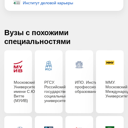
Институт деловой карьеры
Вузы с похожими
специальностями
Московский
РГСУ.
ИПО. Институт
ММУ.
Университет
Российский
профессионального
Московский
имени С.Ю.
государственный
образования
Междунаро
Витте
социальный
Университе
(МУИВ)
университет