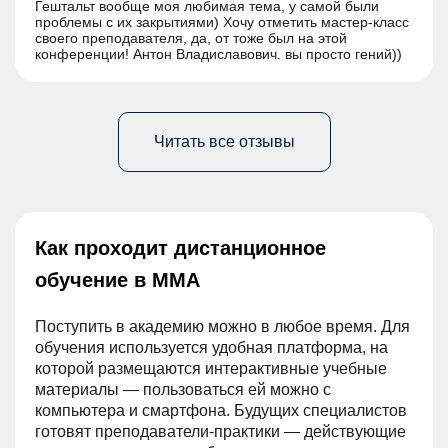
Гештальт вообще моя любимая тема, у самой были
проблемы с их закрытиями) Хочу отметить мастер-класс
своего преподавателя, да, от тоже был на этой
конференции! Антон Владиславович. вы просто гений))
Вот эта музыкотерапия была для меня так кстати!
Особенно понравилось играть на ударных и шумовых
инструментах, зарядилась энергией на весь день прям!
Спасибо большое всем организаторам и очень жду чего-
то подобного!
Читать все отзывы
Как проходит дистанционное
обучение в ММА
Поступить в академию можно в любое время. Для
обучения используется удобная платформа, на
которой размещаются интерактивные учебные
материалы — пользоваться ей можно с
компьютера и смартфона. Будущих специалистов
готовят преподаватели-практики — действующие