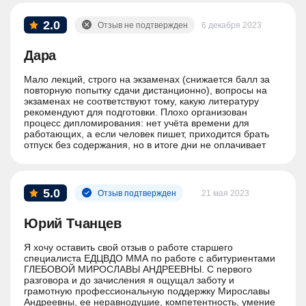
полный игнор. В общем, пожалуйста, выбирайте другое
место, если хотите получать реальные знания.
2.0
Отзыв не подтвержден
6 декабря 2023
Дара
Мало лекций, строго на экзаменах (снижается балл за
повторную попытку сдачи дистанционно), вопросы на
экзаменах не соответствуют тому, какую литературу
рекомендуют для подготовки. Плохо организован
процесс дипломирования: нет учёта времени для
работающих, а если человек пишет, приходится брать
отпуск без содержания, но в итоге дни не оплачивает
работодатель, а время впустую проходит, так как
очередь до предзащиты не доходит не по вине студента.
Говорят" если вы работаете и учителсь и не
справляетесь, берите академ".
5.0
Отзыв подтвержден
21 мая 2023
Юрий Тчанцев
Я хочу оставить свой отзыв о работе старшего
специалиста ЕДЦВДО ММА по работе с абитуриентами
ГЛЕБОВОЙ МИРОСЛАВЫ АНДРЕЕВНЫ. С первого
разговора и до зачисления я ощущал заботу и
грамотную профессиональную поддержку Мирославы
Андреевны, ее неравнодушие, компетентность, умение