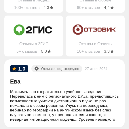
Отзывы в Яндекс
Отзывы в Google
100+ отзывов
4.3
60+ отзывов
4,4
Отзывы в 2ГИС
Отзывы в Отзовик
5+ отзывов
5,0
10+ отзывов
3,3
1.0
Отзыв не подтвержден
27 июня 2024
Ева
Максимально отвратительно учебное заведение.
Перевелась к ним с регионального ВУЗа, прельстившись
возможностью учиться дистанционно и уже не раз
пожалела о своем решении. Учусь на переводчика,
вебинар по географии на английском языке без слез
слушать невозможно, у преподавателя и акцент, и
неверная интонационная модель... Уровень немецкого
на втором курсе А2... Работники ММА это отдельная
головная боль, до оплаты сама любезность, а после