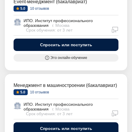
Event-менеджмент (бакалавриат)
5.0
10 отзывов
ИПО. Институт профессионального
образования
г. Москва
дистан
Срок обучения: от 3 лет
Спросить или поступить
Это онлайн-обучение
Менеджмент в машиностроении (бакалавриат)
5.0
10 отзывов
ИПО. Институт профессионального
образования
г. Москва
дистан
Срок обучения: от 3 лет
Спросить или поступить