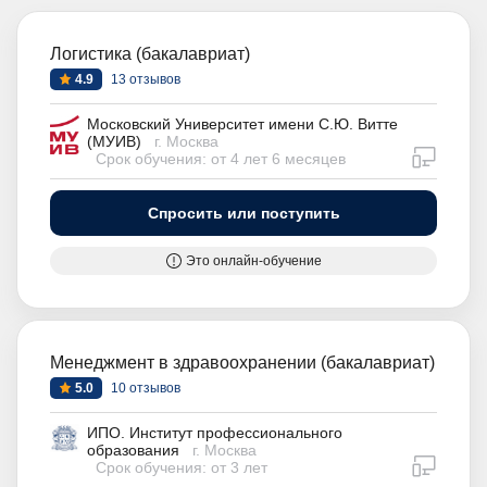
Логистика (бакалавриат)
4.9
13 отзывов
Московский Университет имени С.Ю. Витте
(МУИВ)
г. Москва
дистан
Срок обучения: от 4 лет 6 месяцев
Спросить или поступить
Это онлайн-обучение
Менеджмент в здравоохранении (бакалавриат)
5.0
10 отзывов
ИПО. Институт профессионального
образования
г. Москва
дистан
Срок обучения: от 3 лет