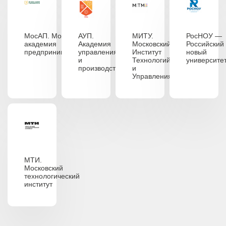
МосАП. Московская
АУП.
МИТУ.
РосНОУ —
академия
Академия
Московский
Российский
предпринимательства
управления
Институт
новый
и
Технологий
университе
производства
и
Управления
МТИ.
Московский
технологический
институт