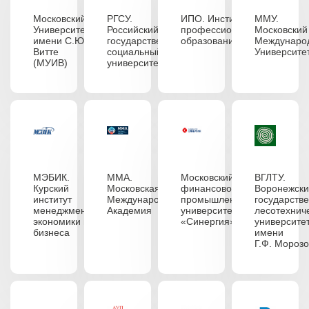
Московский
РГСУ.
ИПО. Институт
ММУ.
Университет
Российский
профессионального
Московский
имени С.Ю.
государственный
образования
Междунаро
Витте
социальный
Университе
(МУИВ)
университет
МЭБИК.
ММА.
Московский
ВГЛТУ.
Курский
Московская
финансово-
Воронежск
институт
Международная
промышленный
государств
менеджмента,
Академия
университет
лесотехнич
экономики и
«Синергия»
университе
бизнеса
имени
Г.Ф. Мороз