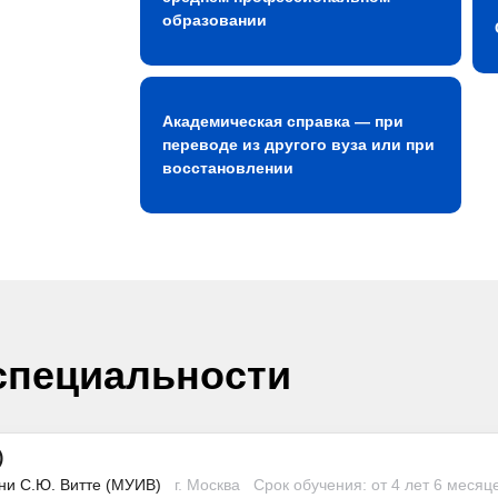
образовании
Академическая справка — при
переводе из другого вуза или при
восстановлении
специальности
)
ни С.Ю. Витте (МУИВ)
г. Москва
Срок обучения: от 4 лет 6 месяц