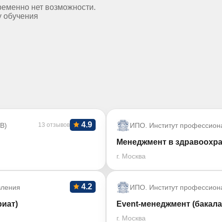
ременно нет возможности.
у обучения
4.9
В)
13 отзывов
ИПО. Институт профессион
Менеджмент в здравоохра
г. Москва
4.2
вления
ИПО. Институт профессион
иат)
Event-менеджмент (бакала
г. Москва