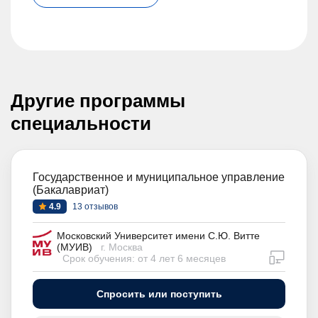
Другие программы
специальности
Государственное и муниципальное управление
(Бакалавриат)
4.9
13 отзывов
Московский Университет имени С.Ю. Витте
(МУИВ)
г. Москва
дистан
Срок обучения: от 4 лет 6 месяцев
Спросить или поступить