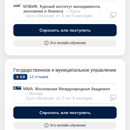
МЭБИК. Курский институт менеджмента,
экономики и бизнеса
г. Курск
дистан
Срок обучения: от 3 лет 6 месяцев
Спросить или поступить
Это онлайн-обучение
Государственное и муниципальное управление
4.9
12 отзывов
ММА. Московская Международная Академия
г. Москва
дистан
Срок обучения: от 2 лет 6 месяцев
Спросить или поступить
Это онлайн-обучение