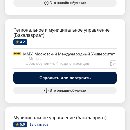
Это онлайн-обучение
Региональное и муниципальное управление
(Бакалавриат)
4.2
ММУ. Московский Международный Университет
г. Москва
дистан
Срок обучения: 4 года 6 месяцев
Спросить или поступить
Это онлайн-обучение
Муниципальное управление (бакалавриат)
5.0
13 отзывов