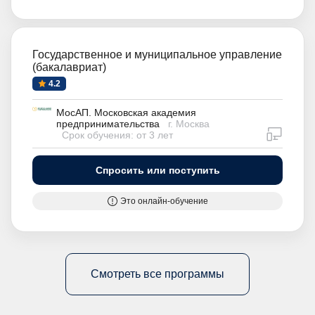
Государственное и муниципальное управление
(бакалавриат)
4.2
МосАП. Московская академия
предпринимательства
г. Москва
дистан
Срок обучения: от 3 лет
Спросить или поступить
Это онлайн-обучение
Смотреть все программы