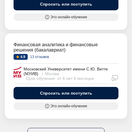
Спросить или поступить
Это онлайн-обучение
Финансовая аналитика и финансовые
решения (бакалавриат)
4.9
13 отзывов
Московский Университет имени С.Ю. Витте
(МУИВ)
г. Москва
дистан
Срок обучения: от 4 лет 6 месяцев
Спросить или поступить
Это онлайн-обучение