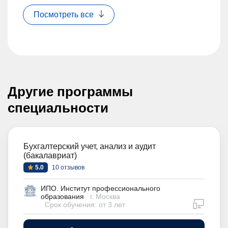
Посмотреть все
Другие программы
специальности
Бухгалтерский учет, анализ и аудит
(бакалавриат)
5.0
10 отзывов
ИПО. Институт профессионального
образования
г. Москва
дистан
Срок обучения: от 3 лет