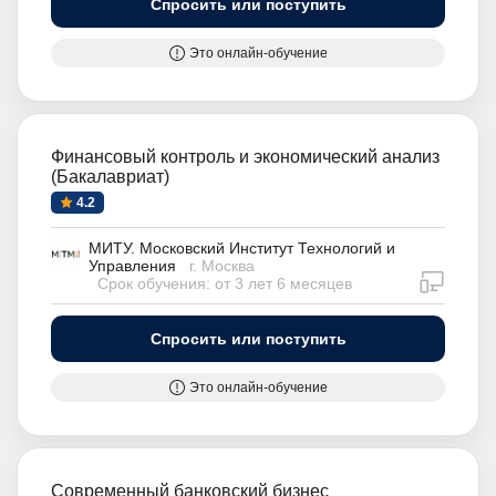
Спросить или поступить
Это онлайн-обучение
Финансовый контроль и экономический анализ
(Бакалавриат)
4.2
МИТУ. Московский Институт Технологий и
Управления
г. Москва
дистан
Срок обучения: от 3 лет 6 месяцев
Спросить или поступить
Это онлайн-обучение
Современный банковский бизнес