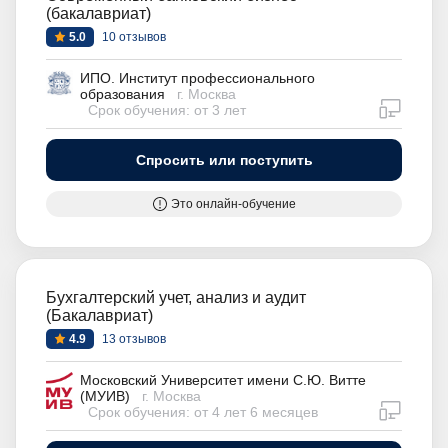
(бакалавриат)
5.0
10 отзывов
ИПО. Институт профессионального
образования
г. Москва
дистан
Срок обучения: от 3 лет
Спросить или поступить
Это онлайн-обучение
Бухгалтерский учет, анализ и аудит
(Бакалавриат)
4.9
13 отзывов
Московский Университет имени С.Ю. Витте
(МУИВ)
г. Москва
дистан
Срок обучения: от 4 лет 6 месяцев