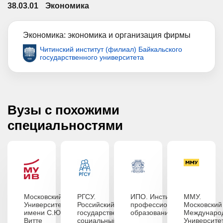
38.03.01
Экономика
Экономика: экономика и организация фирмы
Читинский институт (филиал) Байкальского
государственного университета
Вузы с похожими
специальностями
Московский
РГСУ.
ИПО. Институт
ММУ.
Университет
Российский
профессионального
Московский
имени С.Ю.
государственный
образования
Междунаро
Витте
социальный
Университе