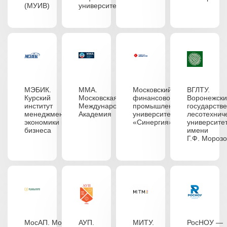
(МУИВ)
университет
МЭБИК.
ММА.
Московский
ВГЛТУ.
Курский
Московская
финансово-
Воронежск
институт
Международная
промышленный
государств
менеджмента,
Академия
университет
лесотехнич
экономики и
«Синергия»
университе
бизнеса
имени
Г.Ф. Мороз
МосАП. Московская
АУП.
МИТУ.
РосНОУ —