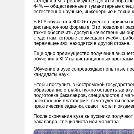
Сегодня в КГУ реализуются десятки образо
44% — общественные и гуманитарные специ
естественно-научные, инженерные и технич
В КГУ обучаются 8000+ студентов, причем не 
дистанционном формате. Это позволяет рас
также обеспечить доступ к качественным о
студентам, которые совмещают учебу с рабо
перемещениях, находятся в другой стране.
Еще одно преимущество получения высшего
обучения в КГУ на дистанционных программа
Обучение в вузе сопровождают опытные преп
кандидаты наук.
Чтобы поступить в Костромской государстве
образование онлайн, нужно оставить заявку
подготовка бакалавров, специалистов и маг
электронной платформе: там студенты осва
практические задания, сдают тесты и экзаме
После окончания вуза выпускники получаю
бакалавра, специалиста или магистра.