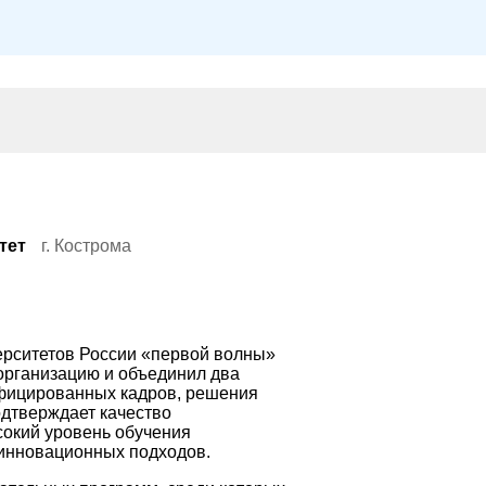
тет
г. Кострома
ерситетов России «первой волны»
еорганизацию и объединил два
ифицированных кадров, решения
одтверждает качество
сокий уровень обучения
 инновационных подходов.