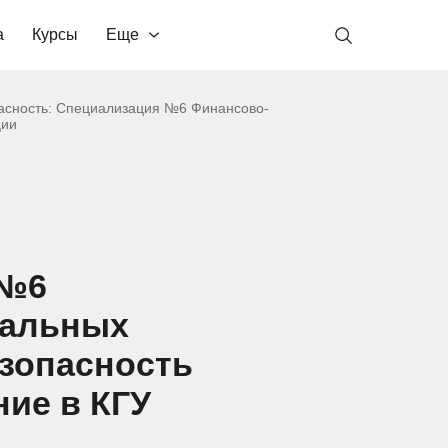
а
Курсы
Еще
асность: Специализация №6 Финансово-
ции
 №6
ральных
зопасность
ие в КГУ