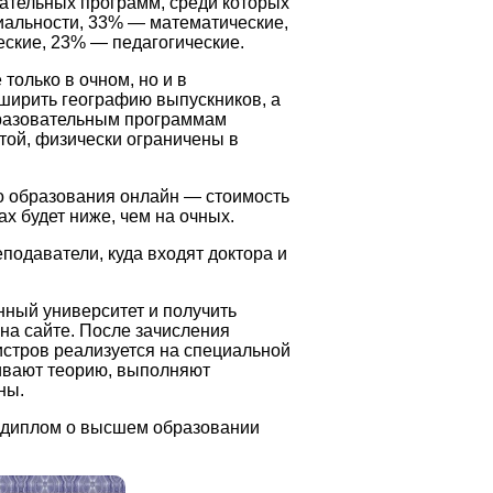
вательных программ, среди которых
альности, 33% — математические,
еские, 23% — педагогические.
только в очном, но и в
ширить географию выпускников, а
бразовательным программам
той, физически ограничены в
 образования онлайн — стоимость
х будет ниже, чем на очных.
одаватели, куда входят доктора и
нный университет и получить
 на сайте. После зачисления
истров реализуется на специальной
ивают теорию, выполняют
ны.
т диплом о высшем образовании