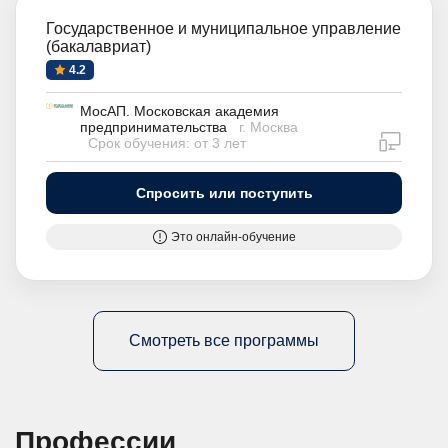
Государственное и муниципальное управление
(бакалавриат)
4.2
МосАП. Московская академия
предпринимательства
г. Москва
дистан
Срок обучения: от 3 лет
Спросить или поступить
Это онлайн-обучение
Смотреть все программы
Профессии