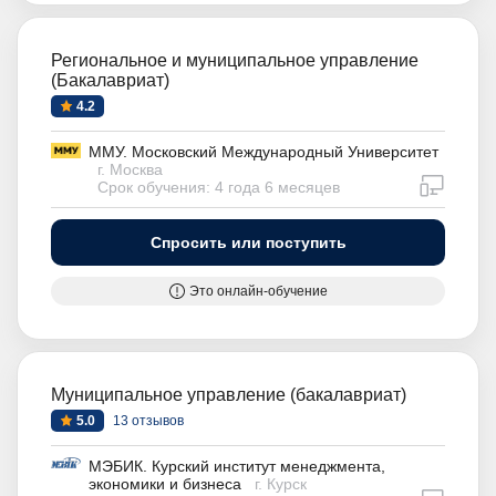
Региональное и муниципальное управление
(Бакалавриат)
4.2
ММУ. Московский Международный Университет
г. Москва
дистан
Срок обучения: 4 года 6 месяцев
Спросить или поступить
Это онлайн-обучение
Муниципальное управление (бакалавриат)
5.0
13 отзывов
МЭБИК. Курский институт менеджмента,
экономики и бизнеса
г. Курск