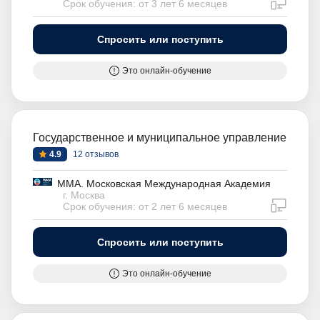
дистан
Срок обучения: от 3 лет 6 месяцев
Спросить или поступить
Это онлайн-обучение
Государственное и муниципальное управление
4.9
12 отзывов
ММА. Московская Международная Академия
г. Москва
дистан
Срок обучения: от 2 лет 6 месяцев
Спросить или поступить
Это онлайн-обучение