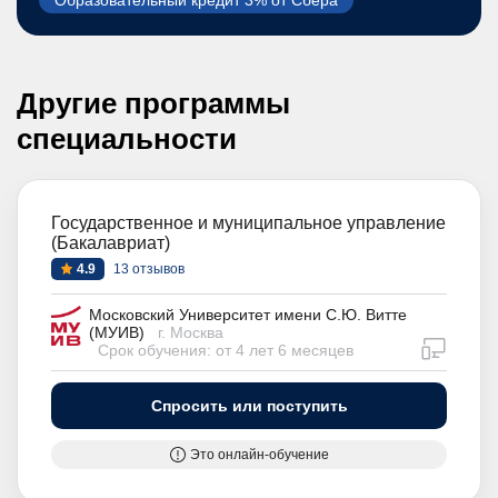
Образовательный кредит 3% от Сбера
Другие программы
специальности
Государственное и муниципальное управление
(Бакалавриат)
4.9
13 отзывов
Московский Университет имени С.Ю. Витте
(МУИВ)
г. Москва
дистан
Срок обучения: от 4 лет 6 месяцев
Спросить или поступить
Это онлайн-обучение