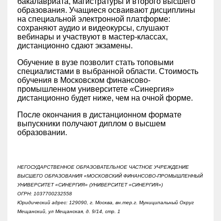
бакалавриата, магистратуры и второго высшего
образования. Учащиеся осваивают дисциплины
на специальной электронной платформе:
сохраняют аудио и видеокурсы, слушают
вебинары и участвуют в мастер-классах,
дистанционно сдают экзамены.
Обучение в вузе позволит стать топовыми
специалистами в выбранной области. Стоимость
обучения в Московском финансово-
промышленном университете «‎Синергия»‎
дистанционно будет ниже, чем на очной форме.
После окончания в дистанционном формате
выпускники получают диплом о высшем
образовании.
НЕГОСУДАРСТВЕННОЕ ОБРАЗОВАТЕЛЬНОЕ ЧАСТНОЕ УЧРЕЖДЕНИЕ
ВЫСШЕГО ОБРАЗОВАНИЯ «МОСКОВСКИЙ ФИНАНСОВО-ПРОМЫШЛЕННЫЙ
УНИВЕРСИТЕТ «СИНЕРГИЯ» (УНИВЕРСИТЕТ «СИНЕРГИЯ»)
ОГРН: 1037700232558
Юридический адрес: 129090, г. Москва, вн.тер.г. Муниципальный Округ
Мещанский, ул Мещанская, д. 9/14, стр. 1