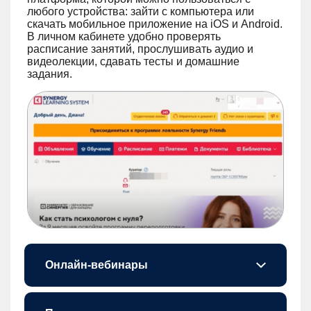
любого устройства: зайти с компьютера или
скачать мобильное приложение на iOS и Android.
В личном кабинете удобно проверять
расписание занятий, прослушивать аудио и
видеолекции, сдавать тесты и домашние
задания.
Онлайн-вебинары
Для студентов проходят онлайн-вебинары, во время которых можно задавать интересующие вопросы преподавателям по материалу и сразу получить все ответы. Их расписание доступно в личном кабинете.