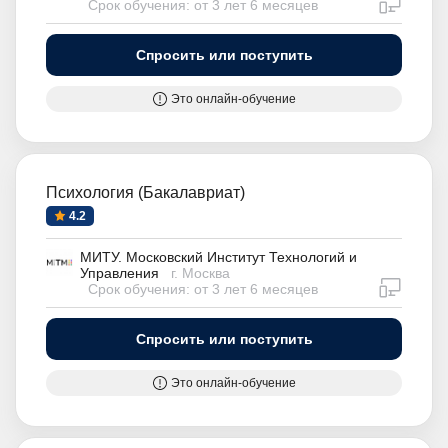
дистан
Срок обучения: от 3 лет 6 месяцев
Спросить или поступить
Это онлайн-обучение
Психология (Бакалавриат)
4.2
МИТУ. Московский Институт Технологий и
Управления
г. Москва
дистан
Срок обучения: от 3 лет 6 месяцев
Спросить или поступить
Это онлайн-обучение