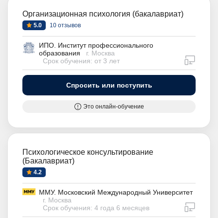
Организационная психология (бакалавриат)
5.0
10 отзывов
ИПО. Институт профессионального
образования
г. Москва
дистан
Срок обучения: от 3 лет
Спросить или поступить
Это онлайн-обучение
Психологическое консультирование
(Бакалавриат)
4.2
ММУ. Московский Международный Университет
г. Москва
дистан
Срок обучения: 4 года 6 месяцев