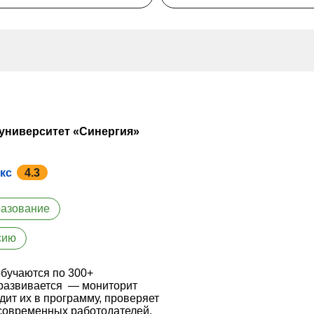
ниверситет «Синергия»
кс
4.3
разование
сию
обучаются по 300+
 развивается — мониторит
ит их в программу, проверяет
современных работодателей.