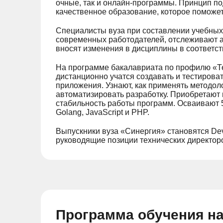
очные, так и онлайн-программы. Принцип по
качественное образование, которое поможет
Специалисты вуза при составлении учебных
современных работодателей, отслеживают 
вносят изменения в дисциплины в соответст
На программе бакалавриата по профилю «Т
дистанционно учатся создавать и тестирова
приложения. Узнают, как применять методол
автоматизировать разработку. Приобретают
стабильность работы программ. Осваивают 5
Golang, JavaScript и PHP.
Выпускники вуза «Синергия» становятся D
руководящие позиции технических директор
Программа обучения на