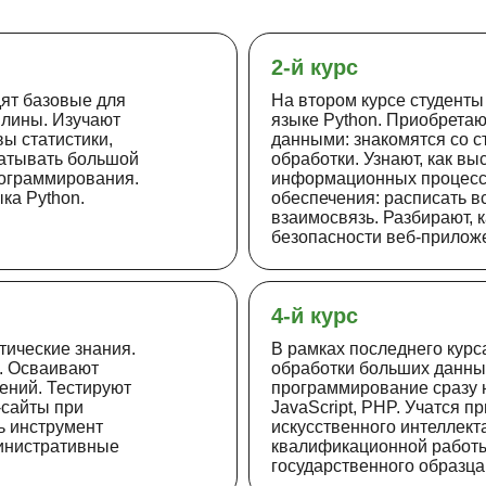
2-й курс
дят базовые для
На втором курсе студенты
плины. Изучают
языке Python. Приобрета
ы статистики,
данными: знакомятся со с
батывать большой
обработки. Узнают, как вы
рограммирования.
информационных процессо
ка Python.
обеспечения: расписать в
взаимосвязь. Разбирают, к
безопасности веб-прилож
4-й курс
тические знания.
В рамках последнего курс
. Осваивают
обработки больших данны
ений. Тестируют
программирование сразу н
-сайты при
JavaScript, PHP. Учатся 
ь инструмент
искусственного интеллект
министративные
квалификационной работы
государственного образц