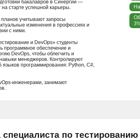
дготовки бакалавров в ‎Синергии —
На
 на старте успешной карьеры.
Об
 планов учитывают запросы
3%
актуальные изменения в профессиях и
вии с ними.
естирование и DevOps» студенты
ть программное обеспечение и
огию DevOps, чтобы облегчить и
 навыки менеджеров. Контролируют
 языков программирования: Python, C#,
evOps-инженерами, занимают
ов.
 специалиста по тестированию