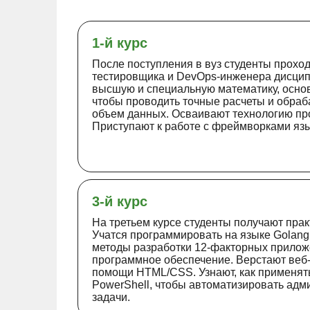
1-й курс
После поступления в вуз студенты прохо
тестировщика и DevOps-инженера дисци
высшую и специальную математику, основ
чтобы проводить точные расчеты и обра
объем данных. Осваивают технологию п
Приступают к работе с фреймворками язы
3-й курс
На третьем курсе студенты получают прак
Учатся программировать на языке Golang
методы разработки 12-факторных прилож
программное обеспечение. Верстают веб
помощи HTML/CSS. Узнают, как применят
PowerShell, чтобы автоматизировать ад
задачи.