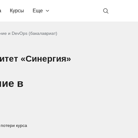
а
Курсы
Еще
ние и DevOps (бакалавриат)
тет «Синергия»
ние в
 потери курса