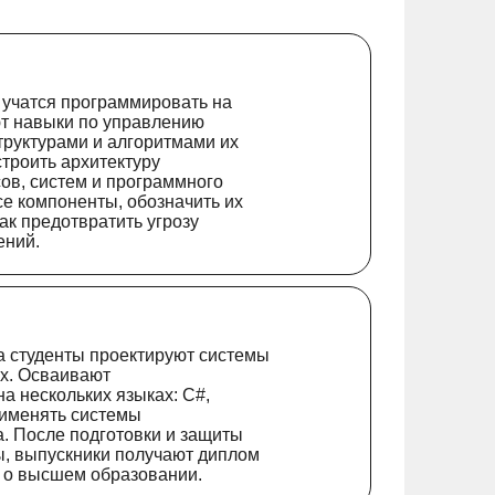
 учатся программировать на
ют навыки по управлению
труктурами и алгоритмами их
строить архитектуру
в, систем и программного
се компоненты, обозначить их
ак предотвратить угрозу
ений.
а студенты проектируют системы
х. Осваивают
а нескольких языках: С#,
применять системы
а. После подготовки и защиты
, выпускники получают диплом
а о высшем образовании.