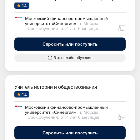
4.1
Московский финансово-промышленный
университет «Синергия»
г. Москва
дистан
Срок обучения: от 4 лет 6 месяцев
Спросить или поступить
Это онлайн-обучение
Учитель истории и обществознания
4.1
Московский финансово-промышленный
университет «Синергия»
г. Москва
дистан
Срок обучения: от 4 лет 6 месяцев
Спросить или поступить