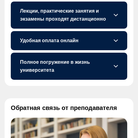
Лекции, практические занятия и
экзамены проходят дистанционно
Можно подключаться в любое удобное время. Нужен только компьютер, планшет или мобильный телефон с выходом в интернет.
Удобная оплата онлайн
Можно оплачивать обучение прямо на платформе, для этого потребуется привязать российскую карту.
Полное погружение в жизнь
университета
В разделе «Объявления» можно посмотреть все актуальные новости вуза.
Обратная связь от преподавателя