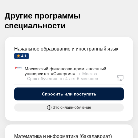
Другие программы
специальности
Начальное образование и иностранный язык
4.1
Московский финансово-промышленный
университет «Синергия»
г. Москва
дистан
Срок обучения: от 4 лет 6 месяцев
Спросить или поступить
Это онлайн-обучение
Математика и информатика (бакалавриат)