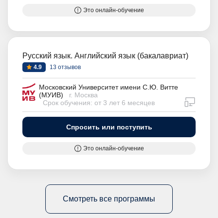
Это онлайн-обучение
Русский язык. Английский язык (бакалавриат)
4.9
13 отзывов
Московский Университет имени С.Ю. Витте
(МУИВ)
г. Москва
дистан
Срок обучения: от 3 лет 6 месяцев
Спросить или поступить
Это онлайн-обучение
Смотреть все программы