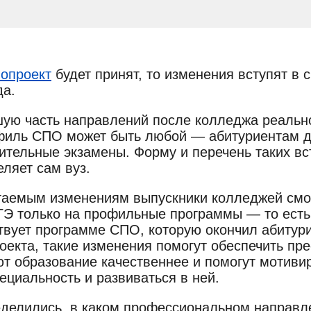
опроект‎
будет принят, то изменения вступят в с
да.
ую часть направлений после колледжа реально
филь СПО может быть любой — абитуриентам д
ительные экзамены. Форму и перечень таких в
ляет сам вуз.
гаемым изменениям выпускники колледжей смог
ГЭ только на профильные программы — то есть
твует программе СПО, которую окончил абитур
оекта, такие изменения помогут обеспечить пр
т образование качественнее и помогут мотиви
ециальность и развиваться в ней.
еделились, в каком профессиональном направл