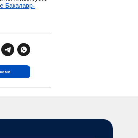
е Бакалавр-
 нами