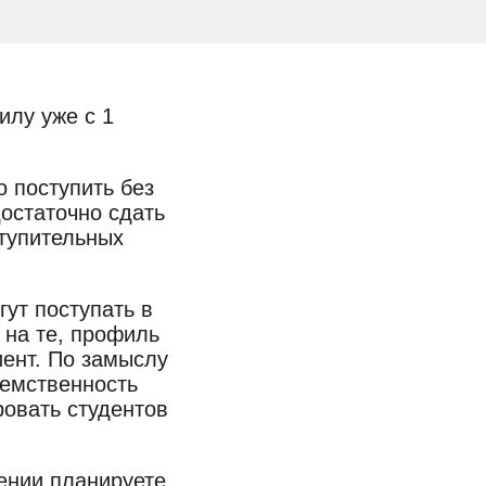
илу уже с 1
 поступить без
остаточно сдать
ступительных
ут поступать в
 на те, профиль
иент. По замыслу
еемственность
ровать студентов
ении планируете