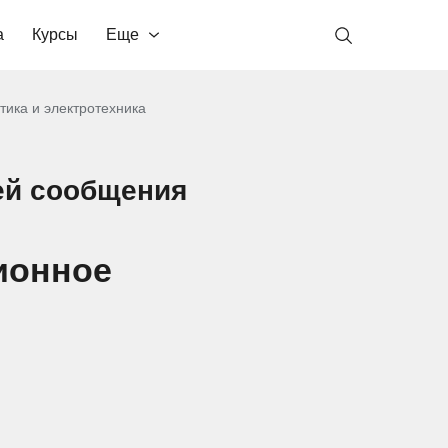
а
Курсы
Еще
тика и электротехника
ей сообщения
ционное