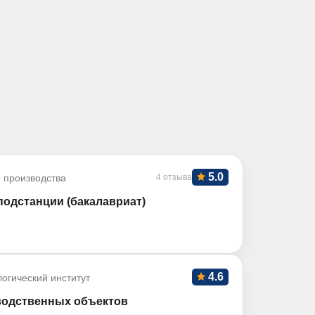
5.0
 производства
4 отзыва
подстанции (бакалавриат)
4.6
огический институт
водственных объектов