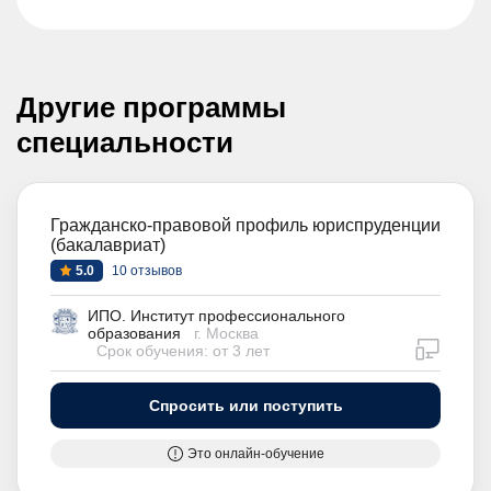
Другие программы
специальности
Гражданско-правовой профиль юриспруденции
(бакалавриат)
5.0
10 отзывов
ИПО. Институт профессионального
образования
г. Москва
дистан
Срок обучения: от 3 лет
Спросить или поступить
Это онлайн-обучение