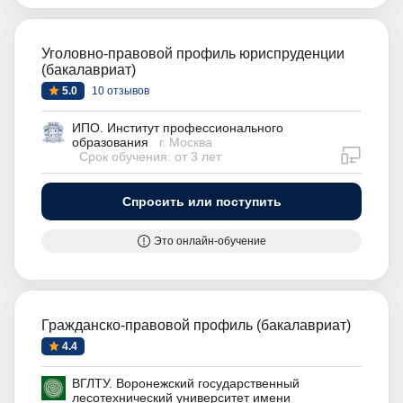
Уголовно-правовой профиль юриспруденции
(бакалавриат)
5.0
10 отзывов
ИПО. Институт профессионального
образования
г. Москва
дистан
Срок обучения: от 3 лет
Спросить или поступить
Это онлайн-обучение
Гражданско-правовой профиль (бакалавриат)
4.4
ВГЛТУ. Воронежский государственный
лесотехнический университет имени