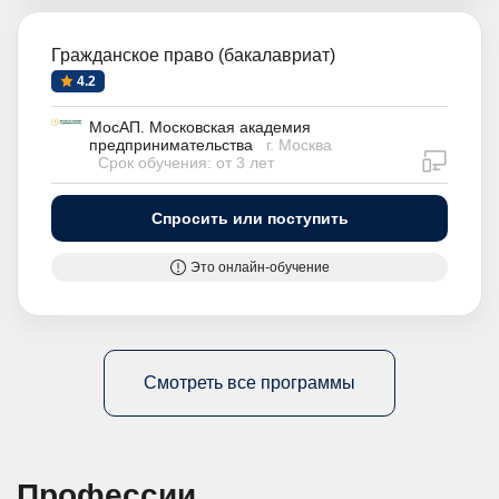
Гражданское право (бакалавриат)
4.2
МосАП. Московская академия
предпринимательства
г. Москва
дистан
Срок обучения: от 3 лет
Спросить или поступить
Это онлайн-обучение
Смотреть все программы
Профессии