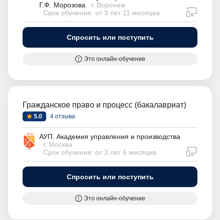
Г.Ф. Морозова
г. Воронеж
дистан
Срок обучения: от 3 лет 11 месяцев
Спросить или поступить
Это онлайн-обучение
Гражданское право и процесс (бакалавриат)
5.0
4 отзыва
АУП. Академия управления и производства
г. Москва
дистан
Срок обучения: от 3 лет 6 месяцев
Спросить или поступить
Это онлайн-обучение