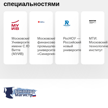
специальностями
Московский
Московский
РосНОУ —
МТИ.
Университет
финансово-
Российский
Московский
имени С.Ю.
промышленный
новый
технологич
Витте
университет
университет
институт
(МУИВ)
«Синергия»