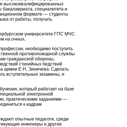
ьше высококвалифицированных
ы бакалавриата, специалитета и
станционном формате — студенты
рыва от работы, получать
етербургском университете ГПС МЧС
ем на очных.
профессии, необходимо поступить
рственной противопожарной службы
ам гражданской обороны,
ледствий стихийных бедствий
а армии Е.Н. Зиничева. Сделать
ать вступительные экзамены, и
бучения, который работает на базе
специальной электронной
ми, практическими заданиями —
оединиться к кадрам
ождают опытные педагоги, среди
ктикующие инженеры и другие