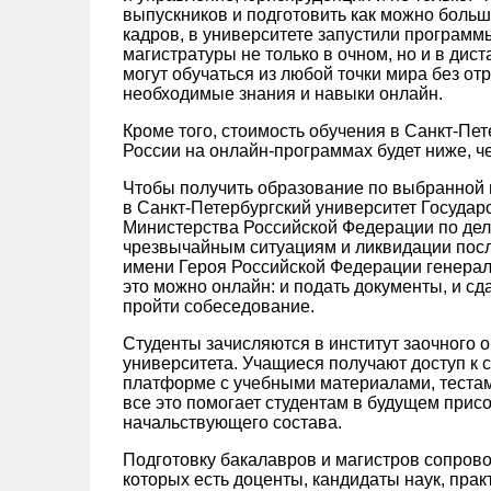
выпускников и подготовить как можно бол
кадров, в университете запустили программ
магистратуры не только в очном, но и в ди
могут обучаться из любой точки мира без от
необходимые знания и навыки онлайн.
Кроме того, стоимость обучения в Санкт-П
России на онлайн-программах будет ниже, ч
Чтобы получить образование по выбранной 
в Санкт-Петербургский университет Госуда
Министерства Российской Федерации по дел
чрезвычайным ситуациям и ликвидации пос
имени Героя Российской Федерации генерал
это можно онлайн: и подать документы, и сд
пройти собеседование.
Студенты зачисляются в институт заочного о
университета. Учащиеся получают доступ к 
платформе с учебными материалами, теста
все это помогает студентам в будущем прис
начальствующего состава.
Подготовку бакалавров и магистров сопров
которых есть доценты, кандидаты наук, пра