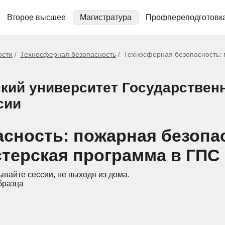
Второе высшее
Магистратура
Профпереподготовк
ости
Техносферная безопасность
Техносферная безопасность: 
ский университет Государстве
сии
сность: пожарная безопас
стерская программа в ГПС
ывайте сессии, не выходя из дома.
бразца