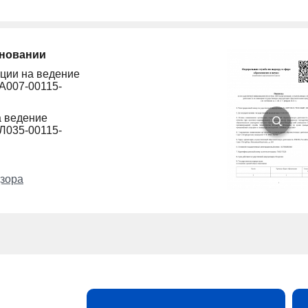
сновании
ции на ведение
A007-00115-
а ведение
Л035-00115-
зора