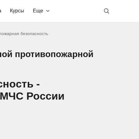
а
Курсы
Еще
пожарная безопасность
нной противопожарной
ность -
 МЧС России