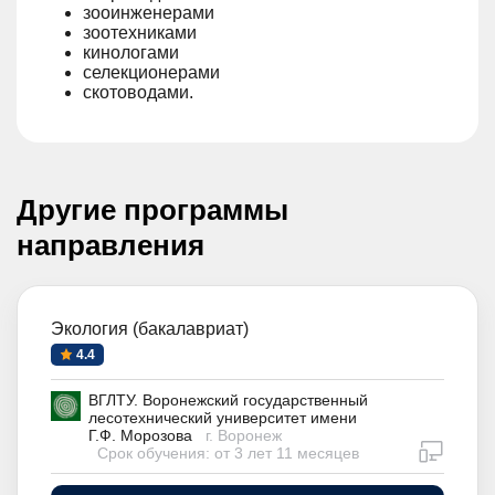
зооинженерами
зоотехниками
кинологами
селекционерами
скотоводами.
Другие программы
направления
Экология (бакалавриат)
4.4
ВГЛТУ. Воронежский государственный
лесотехнический университет имени
Г.Ф. Морозова
г. Воронеж
дистан
Срок обучения: от 3 лет 11 месяцев