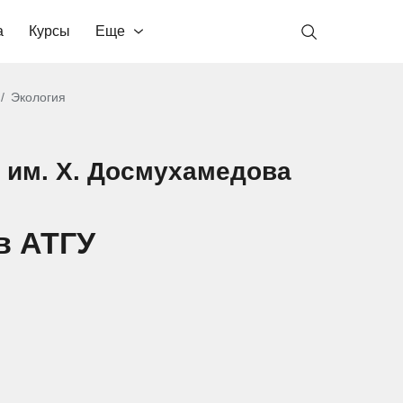
а
Курсы
Еще
Экология
 им. Х. Досмухамедова
в АТГУ