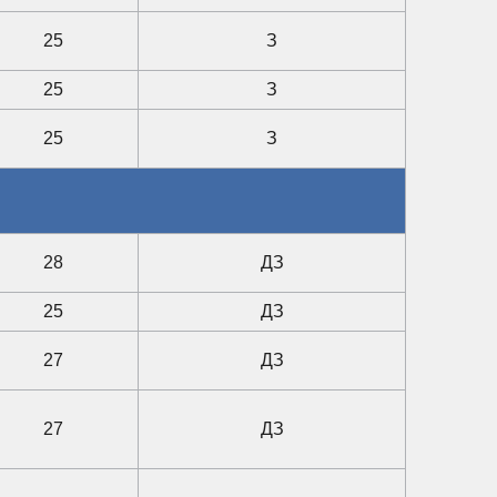
25
З
25
З
25
З
28
ДЗ
25
ДЗ
27
ДЗ
27
ДЗ