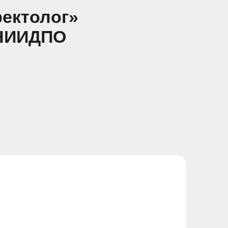
ектолог»
 НИИДПО