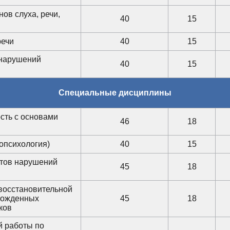
ов слуха, речи,
40
15
речи
40
15
 нарушений
40
15
Специальные дисциплины
сть с основами
46
18
опсихология)
40
15
нтов нарушений
45
18
восстановительной
рожденных
45
18
ков
й работы по