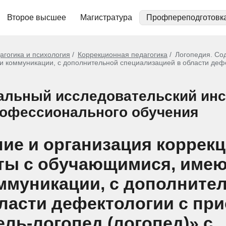
Второе высшее
Магистратура
Профпереподготовк
агогика и психология
Коррекционная педагогика
Логопедия. Со
коммуникации, с дополнительной специализацией в области дефе
льный исследовательский инс
рофессионального обучения
ие и организация коррек
оты с обучающимися, име
ммуникации, с дополните
ласти дефектологии с пр
ль-логопед (логопед)» с