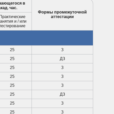
чающегося в
кад. час.
Формы промежуточной
Практические
аттестации
анятия и / или
тестирование
25
З
25
ДЗ
25
З
25
З
25
З
25
ДЗ
25
З
25
З