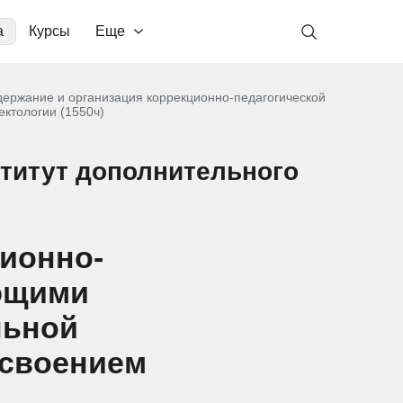
а
Курсы
Еще
держание и организация коррекционно-педагогической
ктологии (1550ч)
титут дополнительного
ционно-
ющими
льной
исвоением