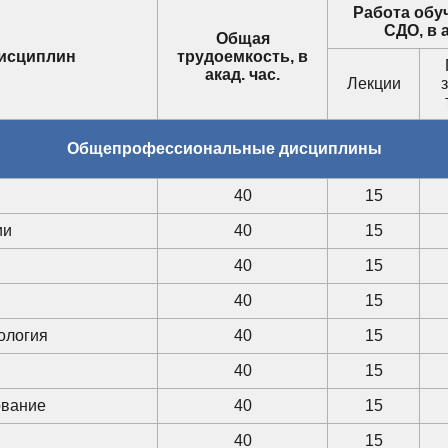
Работа обу
СДО, в а
Общая
дисциплин
трудоемкость, в
акад. час.
Лекции
з
Общепрофессиональные дисциплины
40
15
ии
40
15
40
15
40
15
ология
40
15
40
15
ование
40
15
40
15