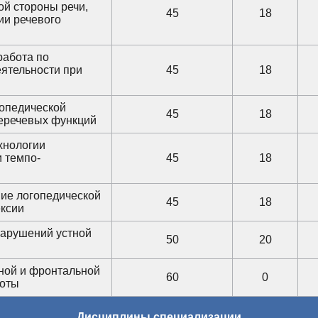
й стороны речи,
45
18
ии речевого
работа по
ятельности при
45
18
гопедической
45
18
неречевых функций
хнологии
 темпо-
45
18
ие логопедической
45
18
ексии
нарушений устной
50
20
ной и фронтальной
60
0
боты
Дисциплины специализации