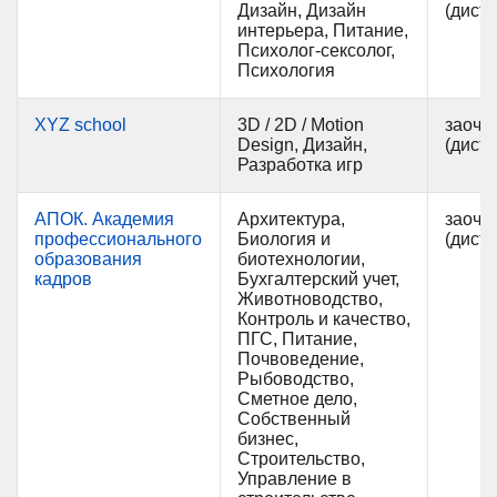
Дизайн, Дизайн
(дист
интерьера, Питание,
Психолог-сексолог,
Психология
XYZ school
3D / 2D / Motion
заочн
Design, Дизайн,
(дист
Разработка игр
АПОК. Академия
Архитектура,
заочн
профессионального
Биология и
(дист
образования
биотехнологии,
кадров
Бухгалтерский учет,
Животноводство,
Контроль и качество,
ПГС, Питание,
Почвоведение,
Рыбоводство,
Сметное дело,
Собственный
бизнес,
Строительство,
Управление в