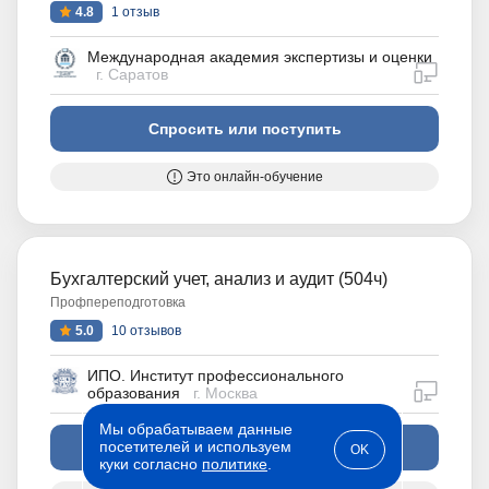
4.8
1 отзыв
Международная академия экспертизы и оценки
дистан
г. Саратов
Спросить или поступить
Это онлайн-обучение
Бухгалтерский учет, анализ и аудит (504ч)
Профпереподготовка
5.0
10 отзывов
ИПО. Институт профессионального
дистан
образования
г. Москва
Мы обрабатываем данные
посетителей и используем
Спросить или поступить
OK
куки согласно
политике
.