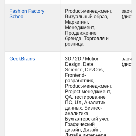
Fashion Factory
Product-менеджмент,
заочн
School
Визуальный образ,
(дист
Маркетинг,
Менеджмент,
Продвижение
бренда, Торговля и
розница
GeekBrains
3D / 2D / Motion
заочн
Design, Data
(дист
Science, DevOps,
Frontend-
разработчик,
Product-менеджмент,
Project-менеджмент,
QA, тестирование
ПО, UX, Аналитик
данных, Бизнес-
аналитика,
Бухгалтерский учет,
Графический
дизайн, Дизайн,
Дизайн интерьера,