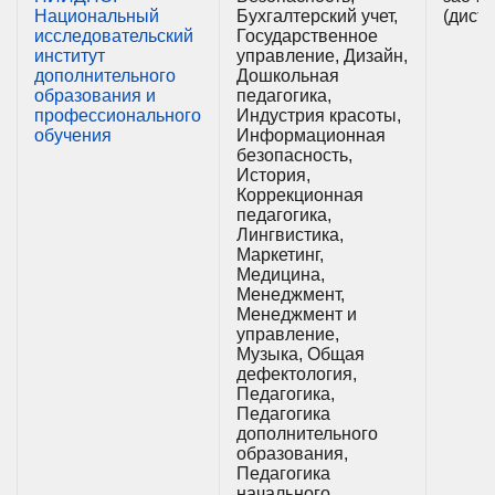
Национальный
Бухгалтерский учет,
(дист
исследовательский
Государственное
институт
управление, Дизайн,
дополнительного
Дошкольная
образования и
педагогика,
профессионального
Индустрия красоты,
обучения
Информационная
безопасность,
История,
Коррекционная
педагогика,
Лингвистика,
Маркетинг,
Медицина,
Менеджмент,
Менеджмент и
управление,
Музыка, Общая
дефектология,
Педагогика,
Педагогика
дополнительного
образования,
Педагогика
начального