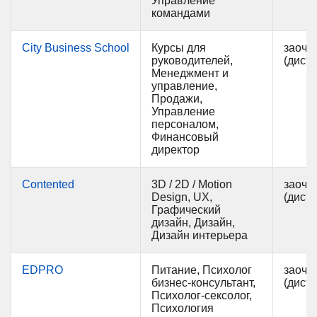
Управление
командами
City Business School
Курсы для
заочн
руководителей,
(дист
Менеджмент и
управление,
Продажи,
Управление
персоналом,
Финансовый
директор
Contented
3D / 2D / Motion
заочн
Design, UX,
(дист
Графический
дизайн, Дизайн,
Дизайн интерьера
EDPRO
Питание, Психолог
заочн
бизнес-консультант,
(дист
Психолог-сексолог,
Психология