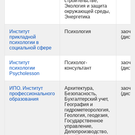
строительстве,
Экология и защита
окружающей среды,
Энергетика
Институт
Психология
заочн
прикладной
(дист
психологии в
социальной сфере
Институт
Психолог-
заочн
психологии
консультант
(дист
Psycholesson
ИПО. Институт
Архитектура,
заочн
профессионального
Безопасность,
(дист
образования
Бухгалтерский учет,
География и
гидрометеорология,
Геология, геодезия,
Государственное
управление,
Делопроизводство,