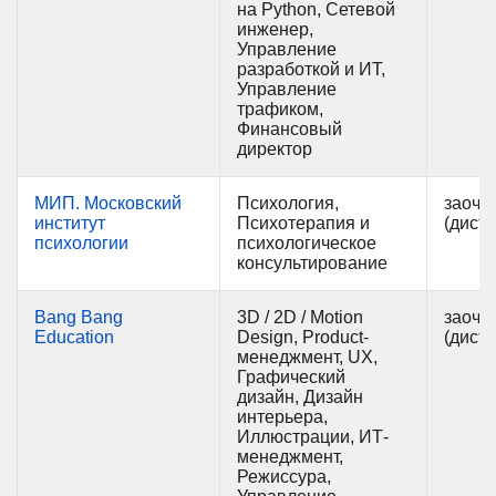
на Python, Сетевой
инженер,
Управление
разработкой и ИТ,
Управление
трафиком,
Финансовый
директор
МИП. Московский
Психология,
заочн
институт
Психотерапия и
(дист
психологии
психологическое
консультирование
Bang Bang
3D / 2D / Motion
заочн
Education
Design, Product-
(дист
менеджмент, UX,
Графический
дизайн, Дизайн
интерьера,
Иллюстрации, ИТ-
менеджмент,
Режиссура,