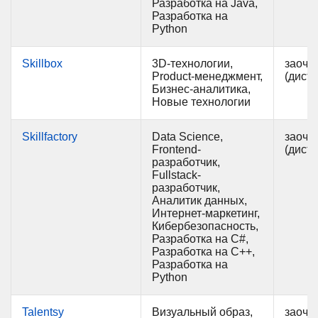
Разработка на Java,
Разработка на
Python
Skillbox
3D-технологии,
заочн
Product-менеджмент,
(дист
Бизнес-аналитика,
Новые технологии
Skillfactory
Data Science,
заочн
Frontend-
(дист
разработчик,
Fullstack-
разработчик,
Аналитик данных,
Интернет-маркетинг,
Кибербезопасность,
Разработка на C#,
Разработка на C++,
Разработка на
Python
Talentsy
Визуальный образ,
заочн