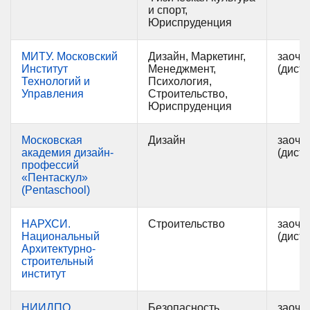
и спорт,
Юриспруденция
МИТУ. Московский
Дизайн, Маркетинг,
заочн
Институт
Менеджмент,
(дист
Технологий и
Психология,
Управления
Строительство,
Юриспруденция
Московская
Дизайн
заочн
академия дизайн-
(дист
профессий
«Пентаскул»
(Pentaschool)
НАРХСИ.
Строительство
заочн
Национальный
(дист
Архитектурно-
строительный
институт
НИИДПО.
Безопасность,
заочн