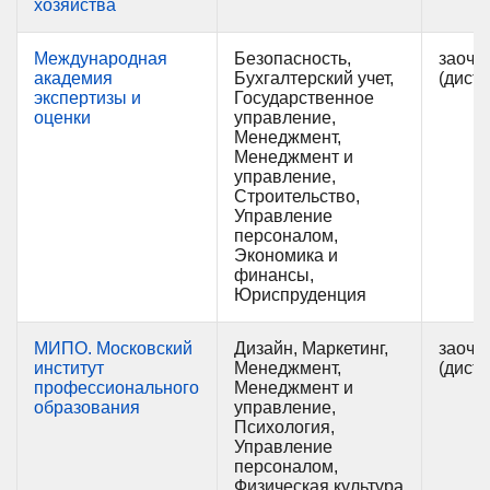
хозяйства
Международная
Безопасность,
заочн
академия
Бухгалтерский учет,
(дист
экспертизы и
Государственное
оценки
управление,
Менеджмент,
Менеджмент и
управление,
Строительство,
Управление
персоналом,
Экономика и
финансы,
Юриспруденция
МИПО. Московский
Дизайн, Маркетинг,
заочн
институт
Менеджмент,
(дист
профессионального
Менеджмент и
образования
управление,
Психология,
Управление
персоналом,
Физическая культура