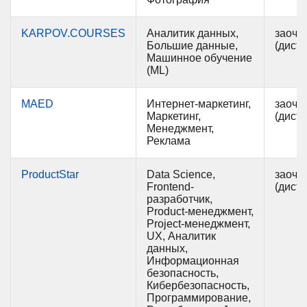
KARPOV.COURSES
Аналитик данных,
заочн
Большие данные,
(дист
Машинное обучение
(ML)
MAED
Интернет-маркетинг,
заочн
Маркетинг,
(дист
Менеджмент,
Реклама
ProductStar
Data Science,
заочн
Frontend-
(дист
разработчик,
Product-менеджмент,
Project-менеджмент,
UX, Аналитик
данных,
Информационная
безопасность,
Кибербезопасность,
Программирование,