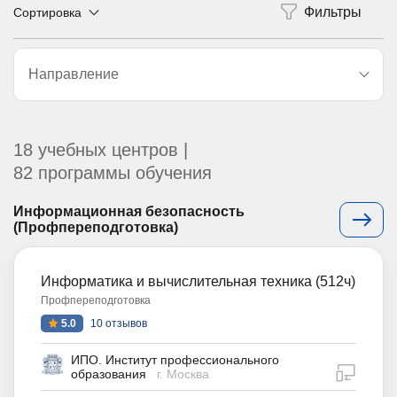
Сортировка
Направление
18 учебных центров |
82 программы обучения
Информационная безопасность
(Профпереподготовка)
Информатика и вычислительная техника (512ч)
Профпереподготовка
5.0
10 отзывов
ИПО. Институт профессионального
дистан
образования
г. Москва