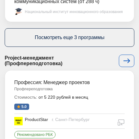
коммуникационных систем (от 288 ч)
Национальный институт инновационного образования
Посмотреть еще 3 программы
Project-менеджмент
(Профпереподготовка)
Профессия: Менеджер проектов
Профпереподготовка
Стоимость:
от 5 220 рублей в месяц
5.0
ProductStar
г. Санкт-Петербург
дистан
Рекомендовано РБК