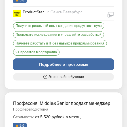
5.0
ProductStar
г. Санкт-Петербург
дистан
Получите реальный опыт создания продуктов с нуля
Проводите исследования и управляйте разработкой
Начнете работать в IT без навыков программирования
9+ проектов в портфолио
Подробнее о программе
Это онлайн-обучение
Профессия: Middle&Senior продакт менеджер
Профпереподготовка
Стоимость:
от 5 520 рублей в месяц
5.0