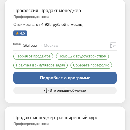
Профессия Продакт-менеджер
Профпереподготовка
Стоимость:
от 4 928 рублей в месяц
4.5
дистан
Skillbox
г. Москва
Теория от продактов
Помощь с трудоустройством
Практика в симуляторе задач
Соберете портфолио
Подробнее о программе
Это онлайн-обучение
Продакт-менеджер: расширенный курс
Профпереподготовка