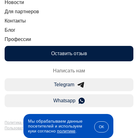
Новости
Для партнеров
Контакты
Блог
Профессии
Оставить отзыв
Написать нам
Telegram
Whatsapp
Мы обрабатываем данные
Политика в отношении обработки персональных данных
посетителей и используем
OK
Пользовательское соглашение
куки согласно
политике
.