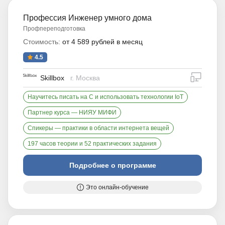
Профессия Инженер умного дома
Профпереподготовка
Стоимость:
от 4 589 рублей в месяц
4.5
дистан
Skillbox
г. Москва
Научитесь писать на C и использовать технологии IoT
Партнер курса — НИЯУ МИФИ
Спикеры — практики в области интернета вещей
197 часов теории и 52 практических задания
Подробнее о программе
Это онлайн-обучение