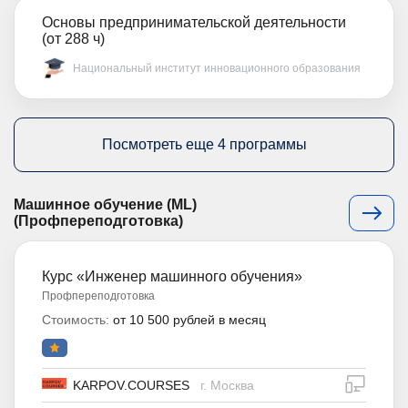
Основы предпринимательской деятельности
(от 288 ч)
Национальный институт инновационного образования
Посмотреть еще 4 программы
Машинное обучение (ML)
(Профпереподготовка)
Курс «Инженер машинного обучения»
Профпереподготовка
Стоимость:
от 10 500 рублей в месяц
дистан
KARPOV.COURSES
г. Москва