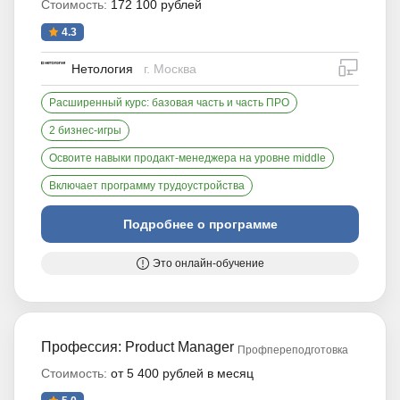
Стоимость:
172 100 рублей
4.3
дистан
Нетология
г. Москва
Расширенный курс: базовая часть и часть ПРО
2 бизнес-игры
Освоите навыки продакт-менеджера на уровне middle
Включает программу трудоустройства
Подробнее о программе
Это онлайн-обучение
Профессия: Product Manager
Профпереподготовка
Стоимость:
от 5 400 рублей в месяц