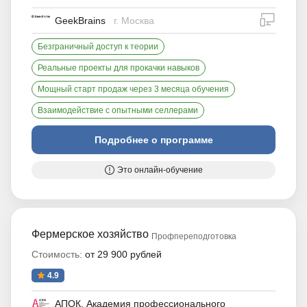
дистан
GeekBrains
г. Москва
Безграничный доступ к теории
Реальные проекты для прокачки навыков
Мощный старт продаж через 3 месяца обучения
Взаимодействие с опытными селлерами
Подробнее о программе
Это онлайн-обучение
Фермерское хозяйство
Профпереподготовка
Стоимость:
от 29 900 рублей
4.9
АПОК. Академия профессионального