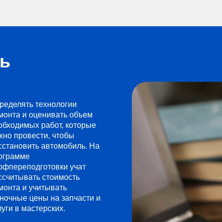
сь
ределять технологии
монта и оценивать объем
обходимых работ, которые
жно провести, чтобы
сстановить автомобиль. На
ограмме
офпереподготовки учат
ссчитывать стоимость
монта и учитывать
ночные цены на запчасти и
луги в мастерских.