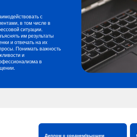
аимодействовать с
иентами, в том числе в
рессовой ситуации.
зъяснять им результаты
енки и отвечать на их
просы. Понимать важность
жливости и
офессионализма в
щении.
Диплом о среднем/высшем