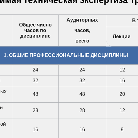
имая техническая экспертиза 
Аудиторных
В 
Общее число
часов по
часов,
дисциплине
Лекции
всего
1. ОБЩИЕ ПРОФЕССИОНАЛЬНЫЕ ДИСЦИПЛИНЫ
24
24
12
я
32
32
16
ных
48
48
20
ии
28
28
12
кой
16
16
8