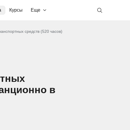
а
Курсы
Еще
ранспортных средств (520 часов)
ртных
танционно в