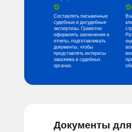
Составлять письменные
Вз
судебные и досудебные
кл
экспертизы. Грамотно
ст
оформлять заключения и
Ра
отчеты, подготавливать
оц
документы, чтобы
во
представлять интересы
ве
заказчика в судебных
пр
органах.
об
Документы для