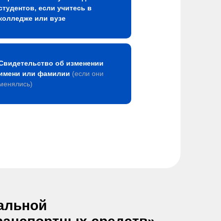
студентов, если учитесь в
колледже или вузе
Свидетельство об изменении
имени или фамилии
(если они
менялись)
альной