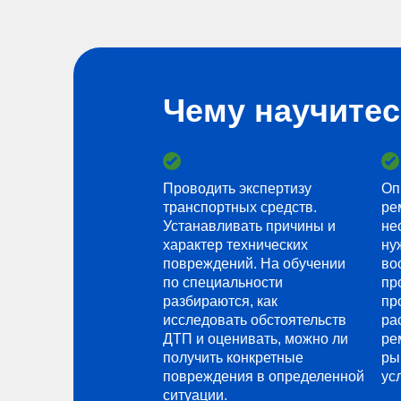
Чему научите
Проводить экспертизу
Оп
транспортных средств.
ре
Устанавливать причины и
не
характер технических
ну
повреждений. На обучении
во
по специальности
пр
разбираются, как
пр
исследовать обстоятельств
ра
ДТП и оценивать, можно ли
ре
получить конкретные
ры
повреждения в определенной
ус
ситуации.