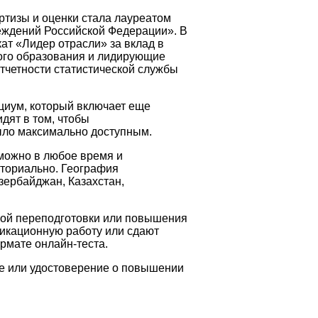
ртизы и оценки стала лауреатом
еждений Российской Федерации». В
ат «Лидер отрасли» за вклад в
ого образования и лидирующие
тчетности статистической службы
циум, который включает еще
дят в том, чтобы
ыло максимально доступным.
можно в любое время и
иториально. География
зербайджан, Казахстан,
ой переподготовки или повышения
кационную работу или сдают
рмате онлайн-теста.
е или удостоверение о повышении