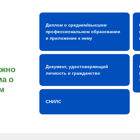
Диплом о среднем/высшем
профессиональном образовании
и приложение к нему
Документ, удостоверяющий
ожно
личность и гражданство
а о
м
СНИЛС