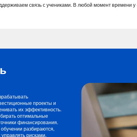
держиваем связь с учениками. В любой момент времени у 
сь
зрабатывать
вестиционные проекты и
енивать их эффективность.
бирать оптимальные
точники финансирования.
 обучении разбираются,
к управлять рисками,