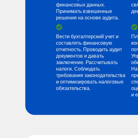
финансовых данных.
св
Принимать взвешенные
де
решения на основе аудита.
Вести бухгалтерский учет и
Пл
составлять финансовую
ко
отчетность. Проводить аудит
по
документов и давать
Уп
заключение. Рассчитывать
об
налоги. Соблюдать
На
требования законодательства
пр
и оптимизировать налоговые
сп
обязательства.
оц
и 