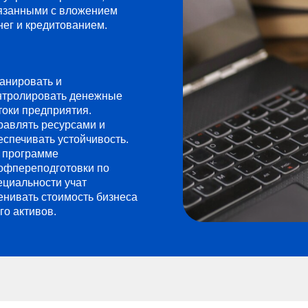
язанными с вложением
нег и кредитованием.
анировать и
нтролировать денежные
токи предприятия.
равлять ресурсами и
еспечивать устойчивость.
 программе
офпереподготовки по
ециальности учат
енивать стоимость бизнеса
его активов.