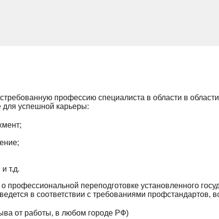
остребованную профессию специалиста в области в области
е для успешной карьеры:
жмент;
жение;
 т.д.
м о профессиональной переподготовке установленного госу
едется в соответствии с требованиями профстандартов, вс
ыва от работы, в любом городе РФ)