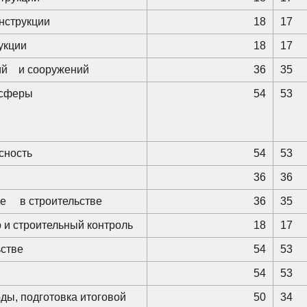
нструкции
18
17
укции
18
17
й и сооружений
36
35
сферы
54
53
сность
54
53
36
36
 в строительстве
36
35
 и строительный контроль
18
17
ьстве
54
53
54
53
оды, подготовка итоговой
50
34