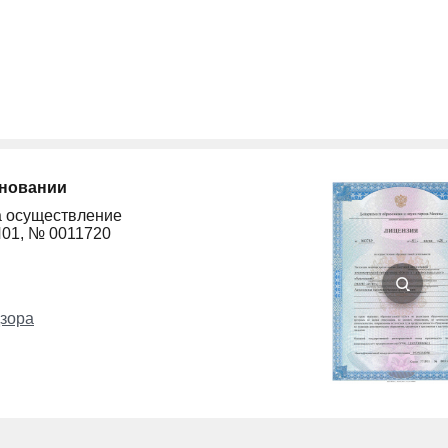
сновании
а осуществление
Л01, № 0011720
зора