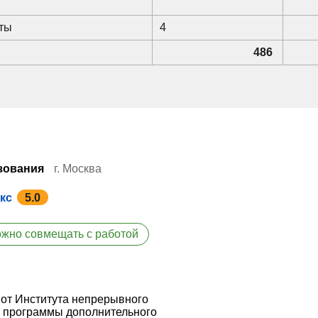
оты
4
486
зования
г. Москва
кс
5.0
жно совмещать с работой
 от Института непрерывного
л программы дополнительного