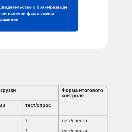
Свидетельство о браке/разводе
при наличии факта смены
фамилии
грузки
Форма итогового
контроля
ии
тест/опрос
1
тест/оценка
1
тест/оценка