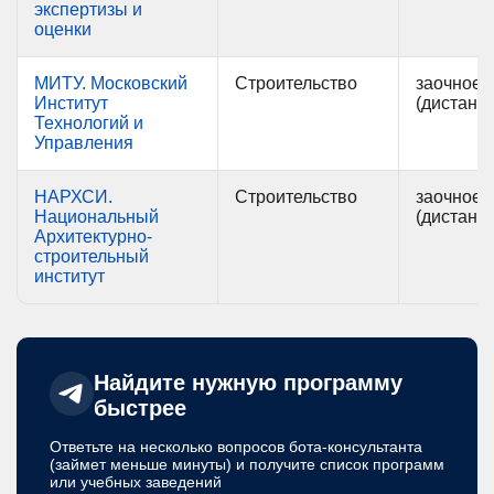
экспертизы и
оценки
МИТУ. Московский
Строительство
заочное
Институт
(дистанц
Технологий и
Управления
НАРХСИ.
Строительство
заочное
Национальный
(дистанц
Архитектурно-
строительный
институт
Найдите нужную программу
быстрее
Ответьте на несколько вопросов бота-консультанта
(займет меньше минуты) и получите список программ
или учебных заведений