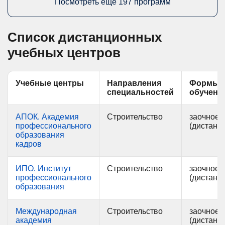
Посмотреть еще 197 программ
Список дистанционных
учебных центров
Учебные центры
Направления
Формы
специальностей
обучени
АПОК. Академия
Строительство
заочное
профессионального
(дистанц
образования
кадров
ИПО. Институт
Строительство
заочное
профессионального
(дистанц
образования
Международная
Строительство
заочное
академия
(дистанц