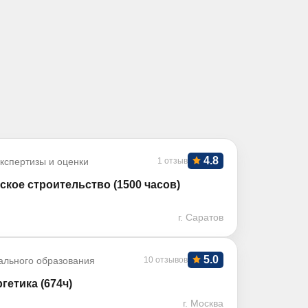
4.8
кспертизы и оценки
1 отзыв
кое строительство (1500 часов)
г. Саратов
5.0
ального образования
10 отзывов
етика (674ч)
г. Москва