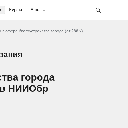
а
Курсы
Еще
 в сфере благоустройства города (от 288 ч)
вания
ства города
о в НИИОбр