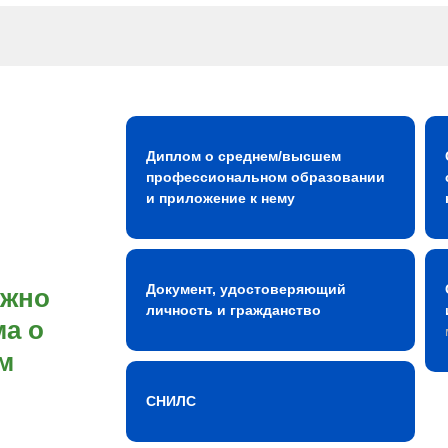
Диплом о среднем/высшем
профессиональном образовании
и приложение к нему
Документ, удостоверяющий
ожно
личность и гражданство
а о
м
СНИЛС