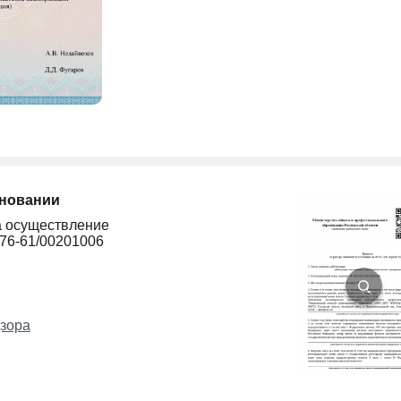
сновании
а осуществление
276-61/00201006
зора