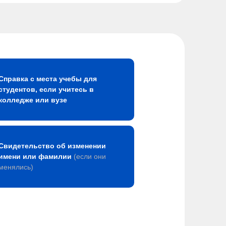
Справка с места учебы для
студентов, если учитесь в
колледже или вузе
Свидетельство об изменении
имени или фамилии
(если они
менялись)