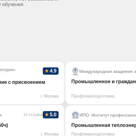
у обучения
ктурно-
4.9
Международная академия э
Промышленное и гражданс
ние с присвоением
г. Москва
Профпереподготовка
5.0
я
10 отзывов
ИПО. Институт профессион
0ч)
Промышленная теплоэнерг
г. Москва
Профпереподготовка