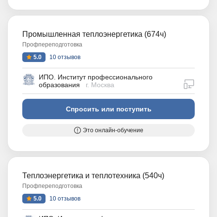
Промышленная теплоэнергетика (674ч)
Профпереподготовка
5.0
10 отзывов
ИПО. Институт профессионального
дистан
образования
г. Москва
Спросить или поступить
Это онлайн-обучение
Теплоэнергетика и теплотехника (540ч)
Профпереподготовка
5.0
10 отзывов