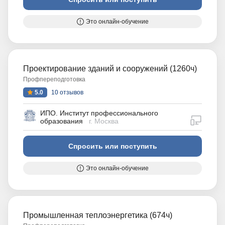
Это онлайн-обучение
Проектирование зданий и сооружений (1260ч)
Профпереподготовка
5.0
10 отзывов
ИПО. Институт профессионального
дистан
образования
г. Москва
Спросить или поступить
Это онлайн-обучение
Промышленная теплоэнергетика (674ч)