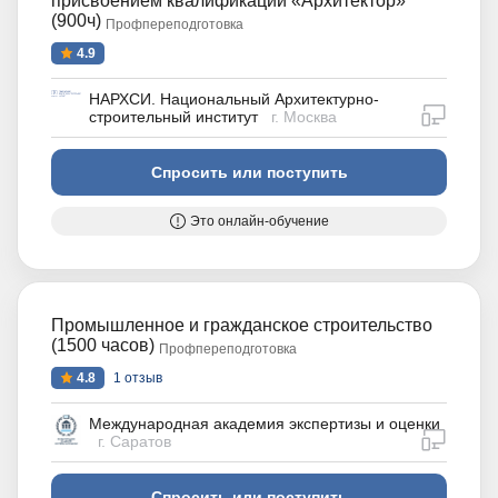
присвоением квалификации «Архитектор»
(900ч)
Профпереподготовка
4.9
НАРХСИ. Национальный Архитектурно-
дистан
строительный институт
г. Москва
Спросить или поступить
Это онлайн-обучение
Промышленное и гражданское строительство
(1500 часов)
Профпереподготовка
4.8
1 отзыв
Международная академия экспертизы и оценки
дистан
г. Саратов
Спросить или поступить