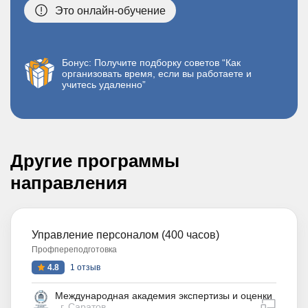
Это онлайн-обучение
Бонус: Получите подборку советов “Как
организовать время, если вы работаете и
учитесь удаленно”
Другие программы
направления
Управление персоналом (400 часов)
Профпереподготовка
4.8
1 отзыв
Международная академия экспертизы и оценки
дистан
г. Саратов