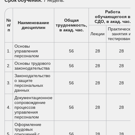
Срок обучения:
7 недель.
Работа
обучающегося в
№
Общая
СДО, в акад. час.
Наименование
п/
трудоемкость,
дисциплин
Практические
п
в акад. час.
Лекции
занятия и
тестирование
Основы
1.
управления
56
28
28
персоналом
Основы трудового
2.
56
28
28
законодательства
Законодательство
о защите
3.
56
28
28
персональных
данных
Документационное
сопровождение
4.
процессов
56
28
28
управления
персоналом
Оформление
трудовых
5.
отношений с
56
28
28