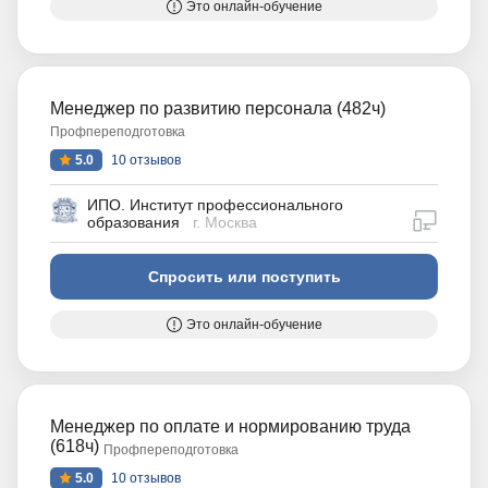
Это онлайн-обучение
Менеджер по развитию персонала (482ч)
Профпереподготовка
5.0
10 отзывов
ИПО. Институт профессионального
дистан
образования
г. Москва
Спросить или поступить
Это онлайн-обучение
Менеджер по оплате и нормированию труда
(618ч)
Профпереподготовка
5.0
10 отзывов