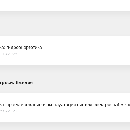
ка: гидроэнергетика
тет «МЭИ»
ктроснабжения
ка: проектирование и эксплуатация систем электроснабжен
тет «МЭИ»