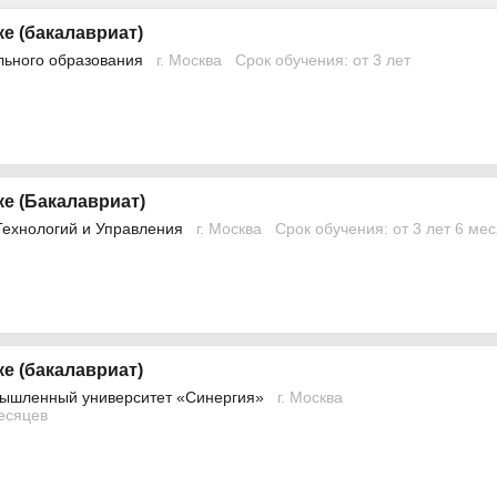
е (бакалавриат)
льного образования
г. Москва
Срок обучения: от 3 лет
е (Бакалавриат)
Технологий и Управления
г. Москва
Срок обучения: от 3 лет 6 ме
е (бакалавриат)
ышленный университет «Синергия»
г. Москва
месяцев