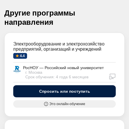
Другие программы
направления
Электрооборудование и электрохозяйство
предприятий, организаций и учреждений
4.4
РосНОУ — Российский новый университет
г. Москва
дистан
Срок обучения: 4 года 6 месяцев
Спросить или поступить
Это онлайн-обучение