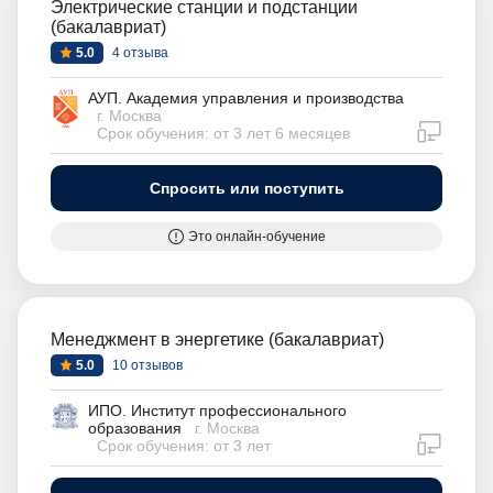
Электрические станции и подстанции
(бакалавриат)
5.0
4 отзыва
АУП. Академия управления и производства
г. Москва
дистан
Срок обучения: от 3 лет 6 месяцев
Спросить или поступить
Это онлайн-обучение
Менеджмент в энергетике (бакалавриат)
5.0
10 отзывов
ИПО. Институт профессионального
образования
г. Москва
дистан
Срок обучения: от 3 лет