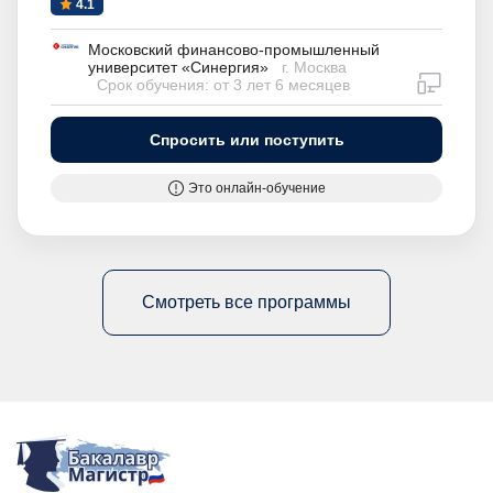
4.1
Московский финансово-промышленный
университет «Синергия»
г. Москва
дистан
Срок обучения: от 3 лет 6 месяцев
Спросить или поступить
Это онлайн-обучение
Смотреть все программы