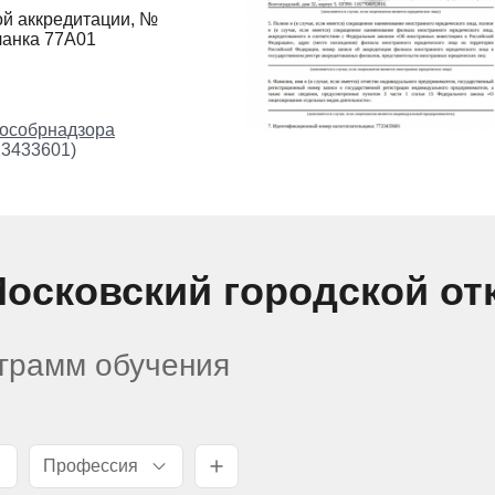
ой аккредитации, №
ланка 77А01
особрнадзора
23433601)
Московский городской о
ограмм обучения
Профессия