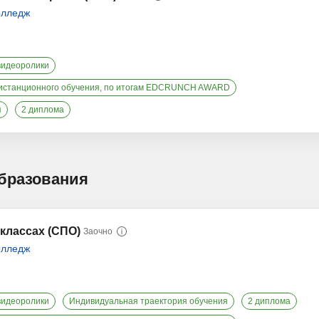
олледж
видеоролики
истанционного обучения, по итогам EDCRUNCH AWARD
я
2 диплома
образования
классах (СПО)
Заочно
олледж
видеоролики
Индивидуальная траектория обучения
2 диплома