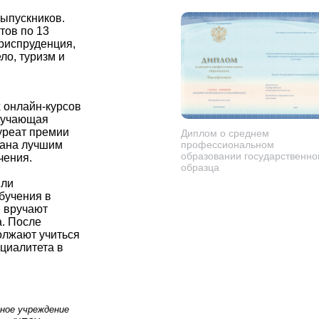
выпускников.
тов по 13
риспруденция,
ло, туризм и
 онлайн-курсов
учающая
уреат премии
Диплом о среднем
ана лучшим
профессиональном
образовании государственно
чения.
образца
или
бучения в
 вручают
. После
олжают учиться
циалитета в
ное учреждение