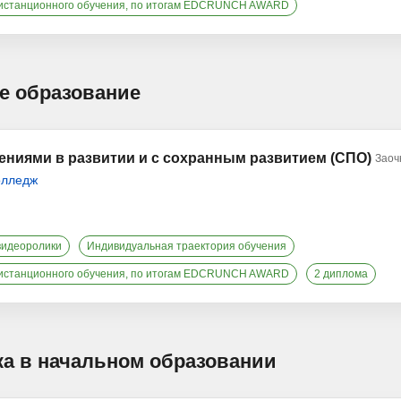
истанционного обучения, по итогам EDCRUNCH AWARD
е образование
ениями в развитии и с сохранным развитием (СПО)
Заоч
олледж
видеоролики
Индивидуальная траектория обучения
истанционного обучения, по итогам EDCRUNCH AWARD
2 диплома
ика в начальном образовании