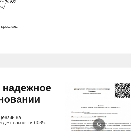
ж» (ЧПОУ
ж»)
, проспект
и надежное
сновании
цензии на
 деятельности Л035-