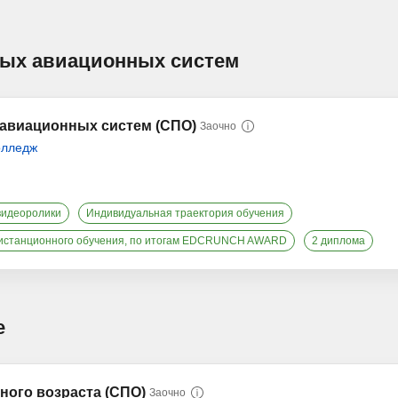
тных авиационных систем
 авиационных систем (СПО)
Заочно
олледж
видеоролики
Индивидуальная траектория обучения
истанционного обучения, по итогам EDCRUNCH AWARD
2 диплома
е
ного возраста (СПО)
Заочно